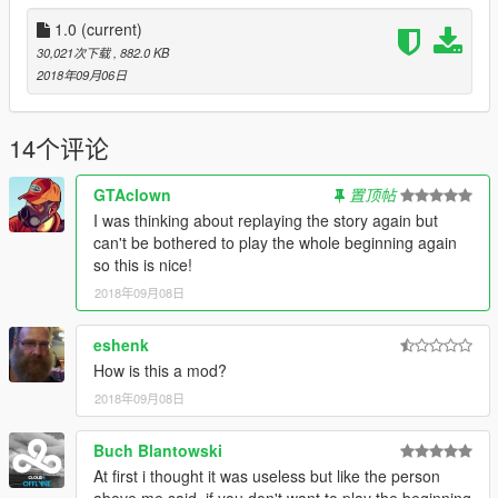
1.0
(current)
30,021次下载
, 882.0 KB
2018年09月06日
14个评论
GTAclown
置顶帖
I was thinking about replaying the story again but
can't be bothered to play the whole beginning again
so this is nice!
2018年09月08日
eshenk
How is this a mod?
2018年09月08日
Buch Blantowski
At first i thought it was useless but like the person
above me said, if you don't want to play the beginning