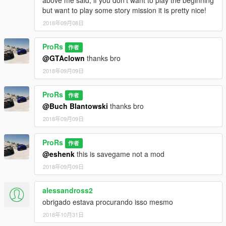
but want to play some story mission it is pretty nice!
2018年09月08日
ProRs
作者
@GTAclown
thanks bro
2018年09月09日
ProRs
作者
@Buch Blantowski
thanks bro
2018年09月09日
ProRs
作者
@eshenk
this is savegame not a mod
2018年09月09日
alessandross2
obrigado estava procurando isso mesmo
2018年10月31日