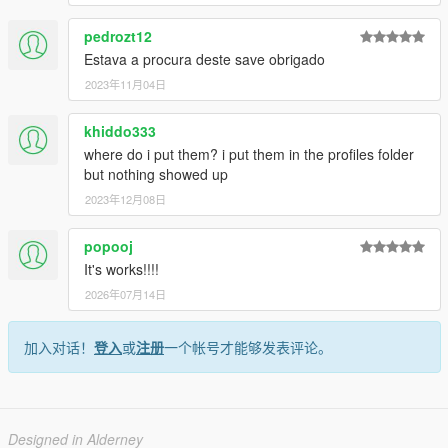
pedrozt12
Estava a procura deste save obrigado
2023年11月04日
khiddo333
where do i put them? i put them in the profiles folder
but nothing showed up
2023年12月08日
popooj
It's works!!!!
2026年07月14日
加入对话！
登入
或
注册
一个帐号才能够发表评论。
Designed in Alderney