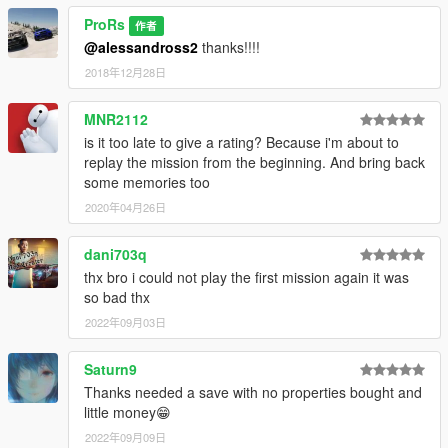
ProRs
作者
@alessandross2
thanks!!!!
2018年12月28日
MNR2112
is it too late to give a rating? Because i'm about to
replay the mission from the beginning. And bring back
some memories too
2020年04月26日
dani703q
thx bro i could not play the first mission again it was
so bad thx
2022年09月03日
Saturn9
Thanks needed a save with no properties bought and
little money😁
2022年09月09日