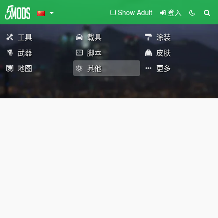
Show Adult
登入
工具
载具
涂装
武器
脚本
皮肤
地图
其他
更多