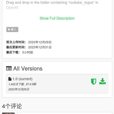
Drag and drop in the folder containing “rockstar_logos” in
OpenIV.
Most likely you will have to replace any “rockstar_logos” file in
Show Full Description
your mods folder.
载入
2023年12月29日
首次上传时间：
2023年12月31日
最后更新时间：
3小时前
最后下载：
All Versions
1.0
(current)
1,402次下载
, 87.8 MB
2023年12月29日
4个评论