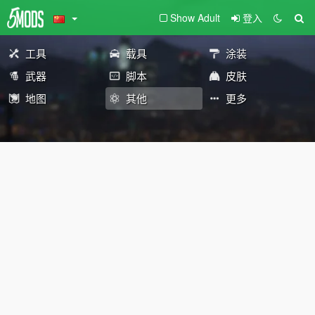
Show Adult
登入
工具
载具
涂装
武器
脚本
皮肤
地图
其他
更多