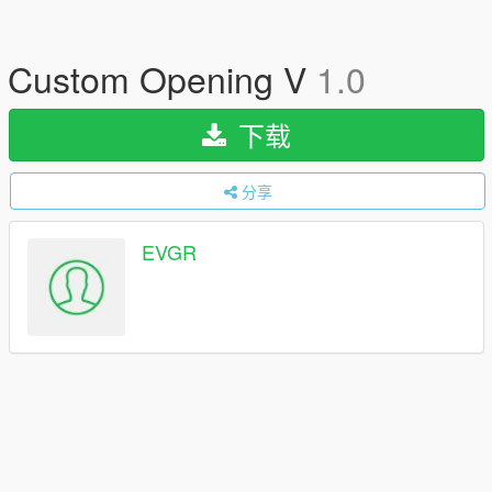
Custom Opening V
1.0
下载
分享
EVGR