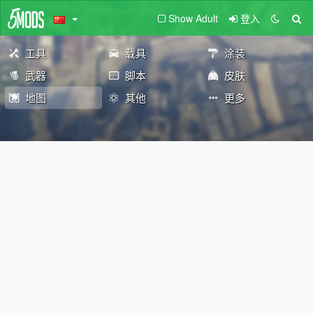
Show Adult
登入
工具
载具
涂装
武器
脚本
皮肤
地图
其他
更多