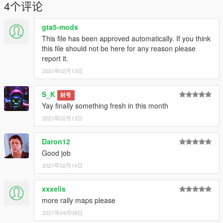
4个评论
gta5-mods
This file has been approved automatically. If you think
this file should not be here for any reason please
report it.
2021年02月13日
S_K
封号
Yay finally something fresh in this month
2021年02月13日
Daron12
Good job
2021年02月14日
xxxelis
more rally maps please
2021年04月08日