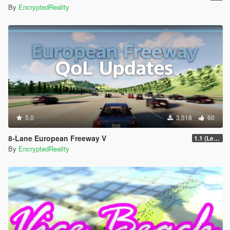
By
EncryptedReality
5.0
3,518
60
8-Lane European Freeway V
1.1 (Legacy GTA 5, FiveM)
By
EncryptedReality