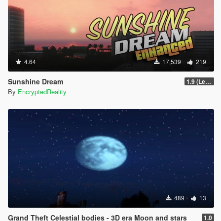
4.64
17,539
219
Sunshine Dream
1.9 (Legacy - FiveM, Story Mode)
By
EncryptedReality
489
13
Grand Theft Celestial bodies - 3D era Moon and stars
1.0