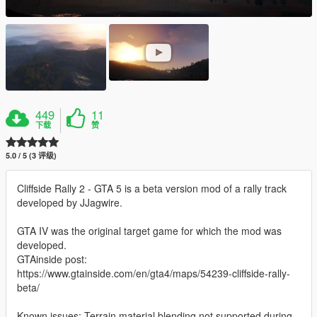
449
11
下载
赞
5.0 / 5 (3 评级)
Cliffside Rally 2 - GTA 5 is a beta version mod of a rally track
developed by JJagwire.
GTA IV was the original target game for which the mod was
developed.
GTAinside post:
https://www.gtainside.com/en/gta4/maps/54239-cliffside-rally-
beta/
Known issues: Terrain material blending not supported during