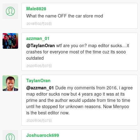
Male8828
What the name OFF the car store mod
2018年02月23日
azzman_01
@TaylanOran
wtf are you on? map editor sucks....it
crashes for everyone most of the time cuz its sooo
outdated
2020年05月07日
TaylanOran
@azzman_01
Dude my comments from 2016, i agree
map editor sucks now but 4 years ago it was at its
prime and the author would update from time to time
until he stopped for unknown reasons. Now Menyoo
is the best editor now.
2020年06月07日
Joshuarock699