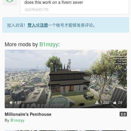
does this work on a fivem sever
2020年06月17日
加入对话！
登入
或
注册
一个帐号才能够发表评论。
More mods by
B1mzyy
:
4.67
1,232
28
Millionaire's Penthouse
2.0
By
B1mzyy