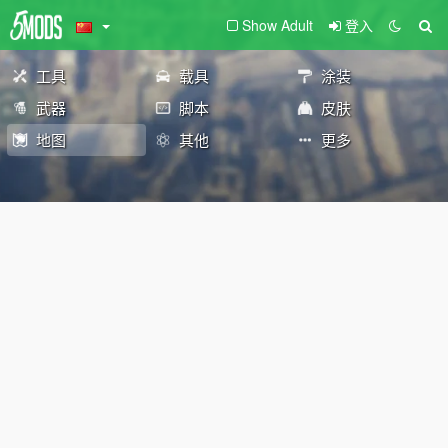
Show Adult
登入
工具
载具
涂装
武器
脚本
皮肤
地图
其他
更多