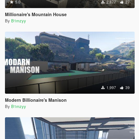
5.0
2,877
27
Millionaire's Mountain House
By
B1mzyy
1,997
39
Modern Billionaire's Manison
By
B1mzyy