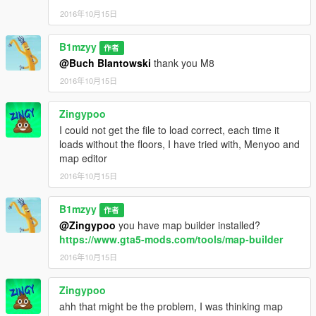
2016年10月15日
B1mzyy
作者
@Buch Blantowski
thank you M8
2016年10月15日
Zingypoo
I could not get the file to load correct, each time it
loads without the floors, I have tried with, Menyoo and
map editor
2016年10月15日
B1mzyy
作者
@Zingypoo
you have map builder installed?
https://www.gta5-mods.com/tools/map-builder
2016年10月15日
Zingypoo
ahh that might be the problem, I was thinking map