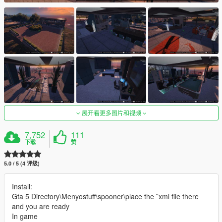
展开看更多图片和视频
7,752
111
下载
赞
5.0 / 5 (4 评级)
Install:
Gta 5 Directory\Menyostuff\spooner\place the ¨xml file there
and you are ready
In game