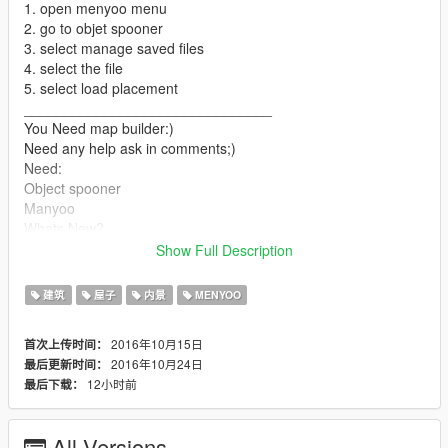
1. open menyoo menu
2. go to objet spooner
3. select manage saved files
4. select the file
5. select load placement
_______________________________
You Need map builder:)
Need any help ask in comments;)
Need:
Object spooner
Manyoo
Whats New?
Wood floor
Show Full Description
Garage
and some details:)
建筑
屋子
内景
MENYOO
Hope you like it:)
2016年10月15日
首次上传时间：
2016年10月24日
最后更新时间：
12小时前
最后下载：
All Versions