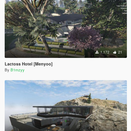
1,172
21
Lactoss Hotel [Menyoo]
By
B1mzyy