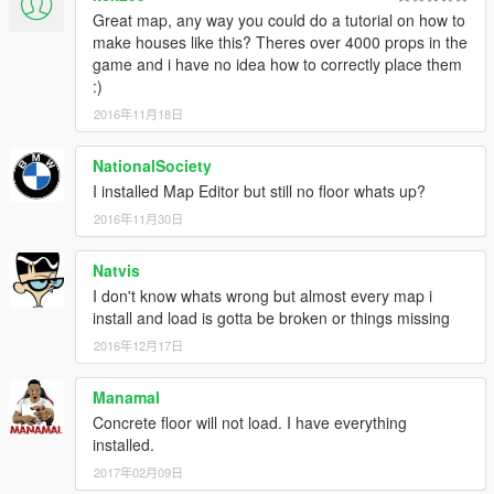
Great map, any way you could do a tutorial on how to
make houses like this? Theres over 4000 props in the
game and i have no idea how to correctly place them
:)
2016年11月18日
NationalSociety
I installed Map Editor but still no floor whats up?
2016年11月30日
Natvis
I don't know whats wrong but almost every map i
install and load is gotta be broken or things missing
2016年12月17日
Manamal
Concrete floor will not load. I have everything
installed.
2017年02月09日