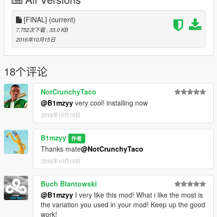
[FINAL]
(current)
7,752次下载
, 33.0 KB
2016年10月15日
18个评论
NotCrunchyTaco
@B1mzyy
very cool! installing now
2016年10月15日
B1mzyy
作者
Thanks mate
@NotCrunchyTaco
2016年10月15日
Buch Blantowski
@B1mzyy
I very like this mod! What i like the most is
the variation you used in your mod! Keep up the good
work!