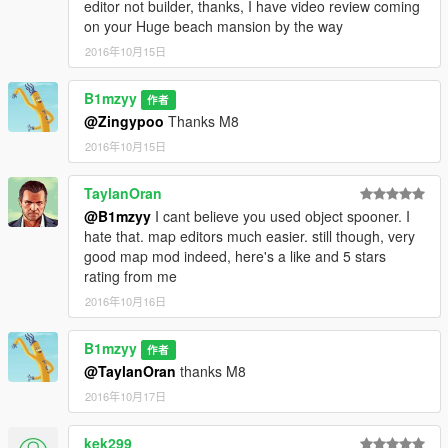
editor not builder, thanks, I have video review coming
on your Huge beach mansion by the way
2016年10月15日
B1mzyy
作者
@Zingypoo
Thanks M8
2016年10月15日
TaylanOran
@B1mzyy
I cant believe you used object spooner. I
hate that. map editors much easier. still though, very
good map mod indeed, here's a like and 5 stars
rating from me
2016年10月16日
B1mzyy
作者
@TaylanOran
thanks M8
2016年10月17日
kek299