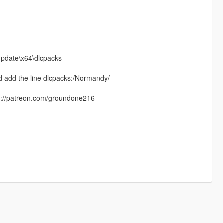
update\x64\dlcpacks
d add the line dlcpacks:/Normandy/
ps://patreon.com/groundone216