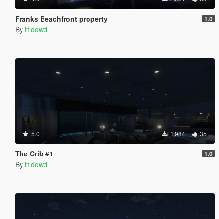
Franks Beachfront property
1.0
By
t1dowd
5.0
1,984
35
The Crib #1
1.0
By
t1dowd