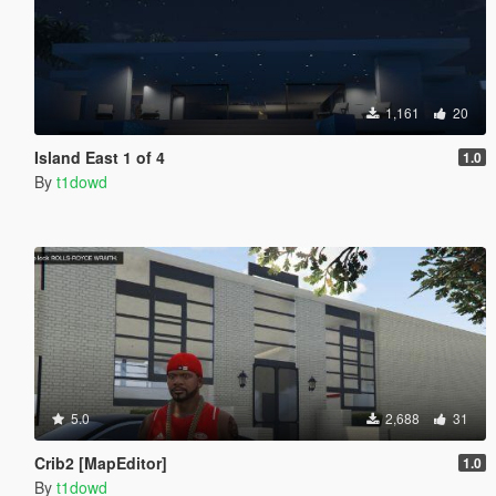
1,161
20
Island East 1 of 4
1.0
By
t1dowd
5.0
2,688
31
Crib2 [MapEditor]
1.0
By
t1dowd