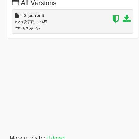
All Versions
1.0
(current)
2,221次下载
, 9.1 MB
2023年04月17日
More mods by
t1dowd
: