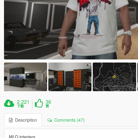
2,221
36
下载
赞
Description
Comments (47)
MLO interieor.