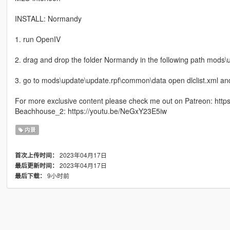
INSTALL: Normandy
1. run OpenIV
2. drag and drop the folder Normandy in the following path mods\
3. go to mods\update\update.rpf\common\data open dlclist.xml an
For more exclusive content please check me out on Patreon: htt
Beachhouse_2: https://youtu.be/NeGxY23E5iw
内景
2023年04月17日
首次上传时间：
2023年04月17日
最后更新时间：
9小时前
最后下载：