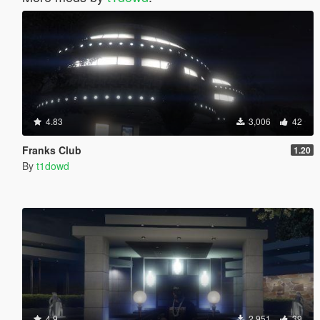
4.83
3,006
42
Franks Club
1.20
By
t1dowd
4.9
2,951
39