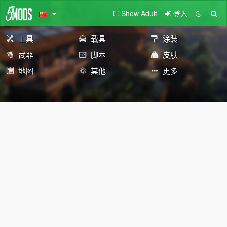
Show Adult
登入
工具
载具
涂装
武器
脚本
皮肤
地图
其他
更多