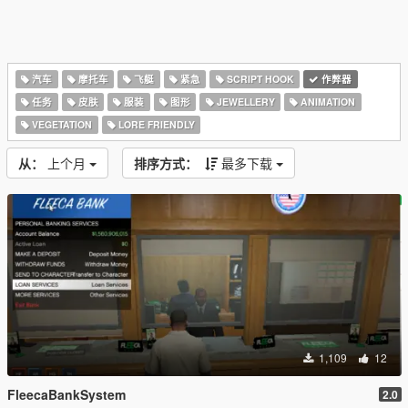
汽车
摩托车
飞艇
紧急
SCRIPT HOOK
作弊器
任务
皮肤
服装
图形
JEWELLERY
ANIMATION
VEGETATION
LORE FRIENDLY
从：
上个月
排序方式：
最多下载
1,109
12
FleecaBankSystem
2.0