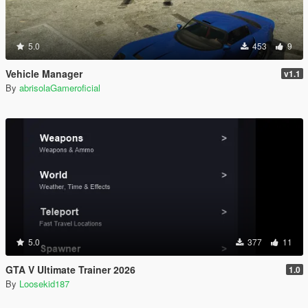
5.0
453
9
Vehicle Manager
v1.1
By
abrisolaGameroficial
5.0
377
11
GTA V Ultimate Trainer 2026
1.0
By
Loosekid187