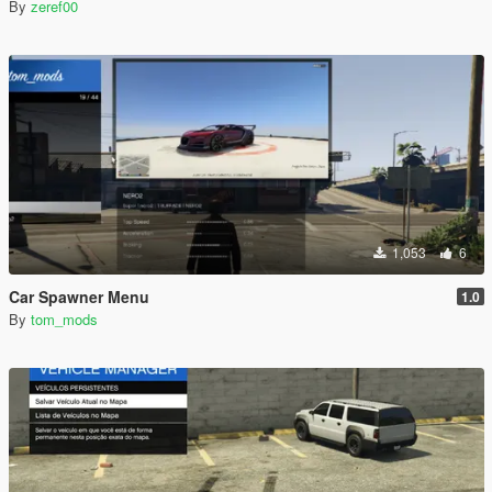
By
zeref00
1,053
6
Car Spawner Menu
1.0
By
tom_mods