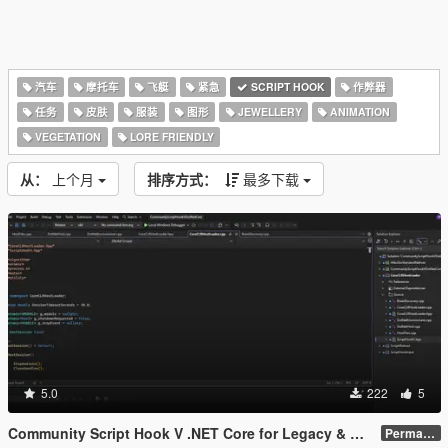
汽车
摩托车
飞艇
紧急
SCRIPT HOOK
作弊器
任务
皮肤
服装
图形
JEWELLERY
ANIMATION
VEGETATION
LORE FRIENDLY
从：
上个月
排序方式：
最多下载
5.0
222
5
Community Script Hook V .NET Core for Legacy & Enhanced [ .NET Core ]
Permanent Link