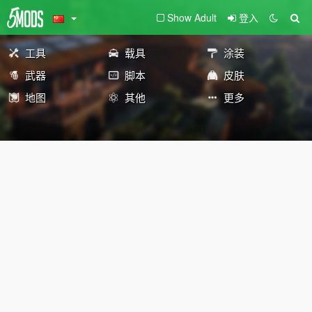
Show Adult
登入
工具
载具
涂装
武器
脚本
皮肤
地图
其他
更多