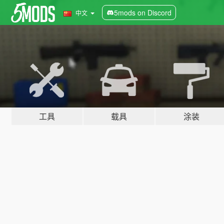
5mods on Discord
中文
工具
载具
涂装