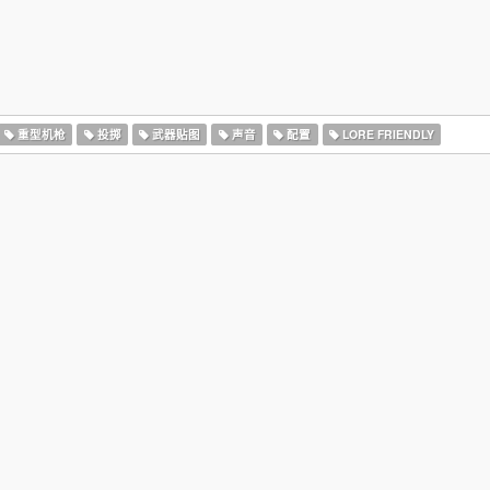
重型机枪
投掷
武器贴图
声音
配置
LORE FRIENDLY