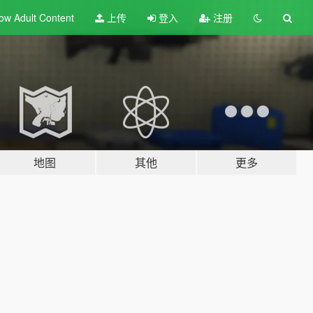
ow Adult
Content
上传
登入
注册
地图
其他
更多