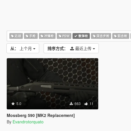
近战
手枪
冲锋枪
PDW
散弹枪
突击步枪
狙击枪
从：
上个月
排序方式：
最近上传
5.0
663
11
Mossberg 590 [MK2 Replacement]
By
Evandrotorquato