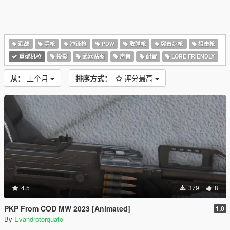
近战
手枪
冲锋枪
PDW
散弹枪
突击步枪
狙击枪
重型机枪
投掷
武器贴图
声音
配置
LORE FRIENDLY
从：
上个月
排序方式：
评分最高
4.5
379
8
PKP From COD MW 2023 [Animated]
1.0
By
Evandrotorquato