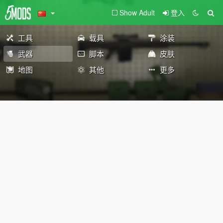
Show Adult
登入
工具
载具
涂装
武器
脚本
皮肤
地图
其他
更多