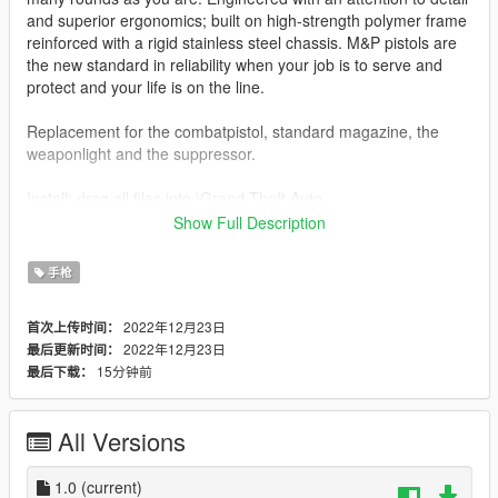
and superior ergonomics; built on high-strength polymer frame
reinforced with a rigid stainless steel chassis. M&P pistols are
the new standard in reliability when your job is to serve and
protect and your life is on the line.
Replacement for the combatpistol, standard magazine, the
weaponlight and the suppressor.
Install: drag all files into \Grand Theft Auto
V\update\x64\dlcpacks\patchday8ng\dlc.rpf\x64\models\cdimag
Show Full Description
es\weapons.rpf\
手枪
Features:
-Lined up iron sight
2022年12月23日
首次上传时间：
-Working animations
2022年12月23日
最后更新时间：
15分钟前
最后下载：
Bugs:
-Trigger animation
All Versions
Credits:
8Siandude -
Weapon Model
swaggerkaj - convert to GTA:V
1.0
(current)