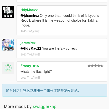
HdyMac22
@jdramirez
Only one that I could think of is Lycoris
Recoil, where it is the weapon of choice for Takina
Inoue.
2023年03月18日
jdramirez
@HdyMac22
You are literaly correct.
2023年03月18日
Frosty_815
whats the flashlight?
2023年10月15日
加入对话！
登入
或
注册
一个帐号才能够发表评论。
More mods by
swaggerkaj
: