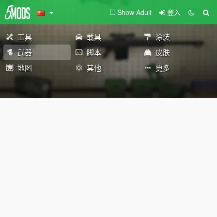
Show Adult
登入
工具
载具
涂装
武器
脚本
皮肤
地图
其他
更多