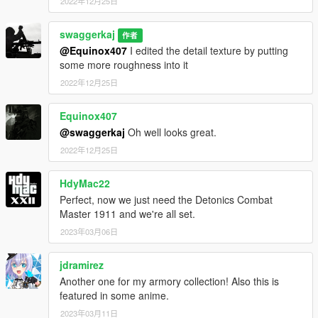
2022年12月25日
swaggerkaj
作者
@Equinox407
I edited the detail texture by putting
some more roughness into it
2022年12月25日
Equinox407
@swaggerkaj
Oh well looks great.
2022年12月25日
HdyMac22
Perfect, now we just need the Detonics Combat
Master 1911 and we're all set.
2023年03月06日
jdramirez
Another one for my armory collection! Also this is
featured in some anime.
2023年03月11日