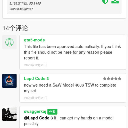
3,188次下载
, 55.9 MB
2022年12月23日
14个评论
gta5-mods
This file has been approved automatically. If you think
this file should not be here for any reason please
report it.
2022年12月23日
Lapd Code 3
now we need a S&W Model 4006 TSW to complete
my set
2022年12月23日
swaggerkaj
作者
@Lapd Code 3
If I can get my hands on a model,
possibly