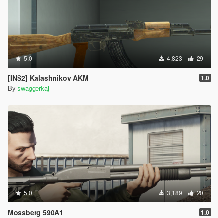
5.0
4,823
29
[INS2] Kalashnikov AKM
1.0
By
swaggerkaj
5.0
3,189
20
Mossberg 590A1
1.0