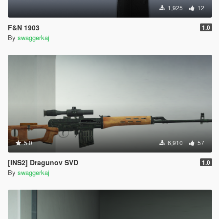
1,925
12
F&N 1903
1.0
By
swaggerkaj
5.0
6,910
57
[INS2] Dragunov SVD
1.0
By
swaggerkaj