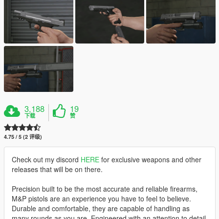
3,188
19
下载
赞
4.75 / 5 (2 评级)
Check out my discord
HERE
for exclusive weapons and other
releases that will be on there.
Precision built to be the most accurate and reliable firearms,
M&P pistols are an experience you have to feel to believe.
Durable and comfortable, they are capable of handling as
many rounds as you are. Engineered with an attention to detail