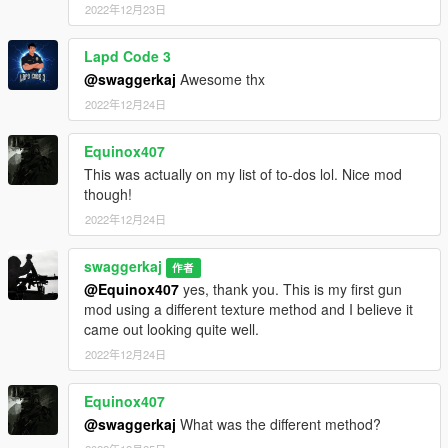
2022年12月23日
Lapd Code 3
@swaggerkaj
Awesome thx
2022年12月24日
Equinox407
This was actually on my list of to-dos lol. Nice mod
though!
2022年12月24日
swaggerkaj
作者
@Equinox407
yes, thank you. This is my first gun
mod using a different texture method and I believe it
came out looking quite well.
2022年12月24日
Equinox407
@swaggerkaj
What was the different method?