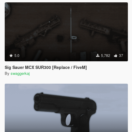
5.0
5,782
37
Sig Sauer MCX SUR300 [Replace / FiveM]
By
swaggerkaj