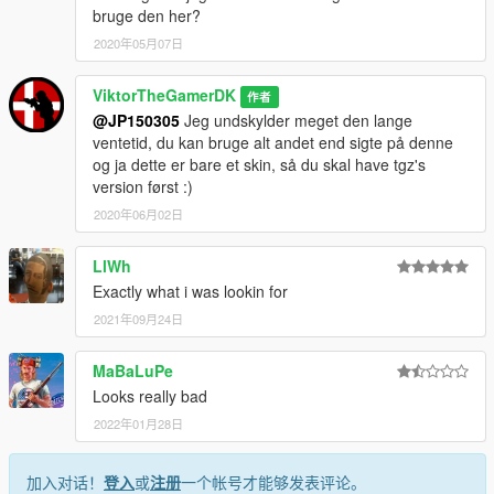
bruge den her?
2020年05月07日
ViktorTheGamerDK
作者
@JP150305
Jeg undskylder meget den lange
ventetid, du kan bruge alt andet end sigte på denne
og ja dette er bare et skin, så du skal have tgz's
version først :)
2020年06月02日
LlWh
Exactly what i was lookin for
2021年09月24日
MaBaLuPe
Looks really bad
2022年01月28日
加入对话！
登入
或
注册
一个帐号才能够发表评论。