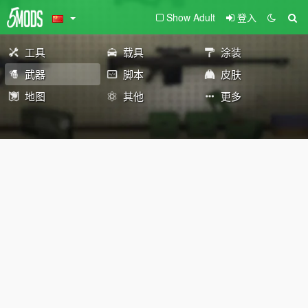
Show Adult
登入
工具
载具
涂装
武器
脚本
皮肤
地图
其他
更多