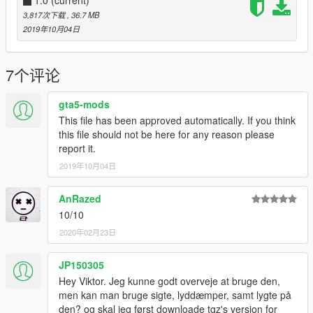
3,817次下载
, 36.7 MB
2019年10月04日
7个评论
gta5-mods
This file has been approved automatically. If you think
this file should not be here for any reason please
report it.
2019年10月04日
AnRazed
10/10
2020年02月23日
JP150305
Hey Viktor. Jeg kunne godt overveje at bruge den,
men kan man bruge sigte, lyddæmper, samt lygte på
den? og skal jeg først downloade tgz's version for