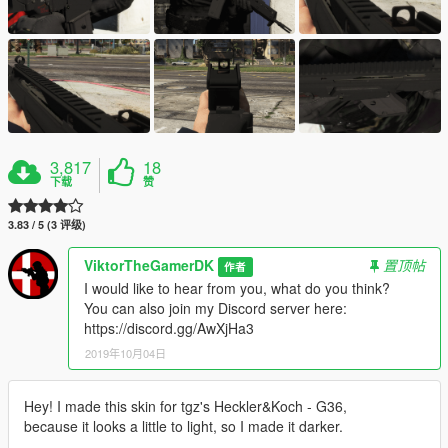
3,817
18
下载
赞
3.83 / 5 (3 评级)
ViktorTheGamerDK
置顶帖
作者
I would like to hear from you, what do you think?
You can also join my Discord server here:
https://discord.gg/AwXjHa3
2019年10月04日
Hey! I made this skin for tgz's Heckler&Koch - G36,
because it looks a little to light, so I made it darker.