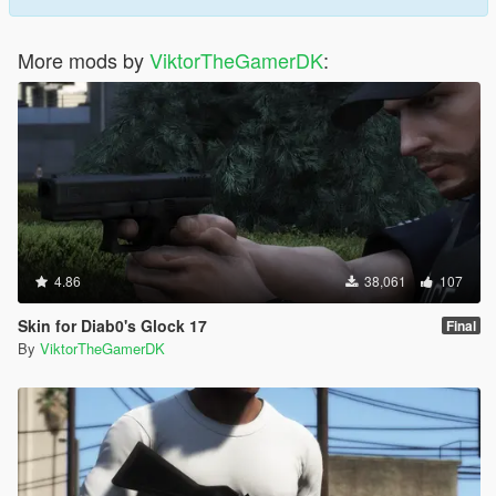
More mods by
ViktorTheGamerDK
:
4.86
38,061
107
Skin for Diab0's Glock 17
Final
By
ViktorTheGamerDK