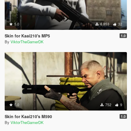
5.0
6,853
32
Skin for Kaai210's MP5
1.0
By
ViktorTheGamerDK
5.0
752
9
Skin for Kaai210's M590
1.0
By
ViktorTheGamerDK