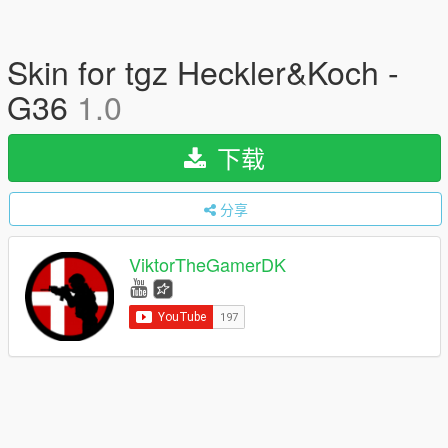
Skin for tgz Heckler&Koch -
G36
1.0
下载
分享
ViktorTheGamerDK