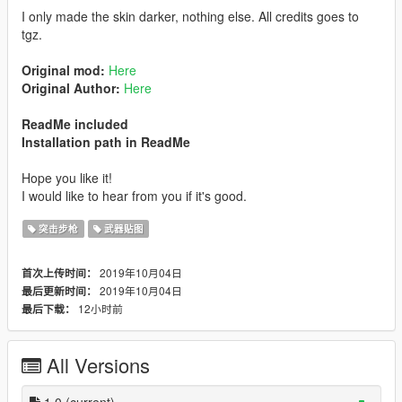
I only made the skin darker, nothing else. All credits goes to
tgz.
Original mod:
Here
Original Author:
Here
ReadMe included
Installation path in ReadMe
Hope you like it!
I would like to hear from you if it's good.
突击步枪
武器贴图
2019年10月04日
首次上传时间：
2019年10月04日
最后更新时间：
12小时前
最后下载：
All Versions
1.0
(current)