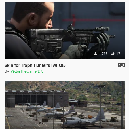
1,785
17
Skin for TrophiHunter's IWI X95
1.0
By
ViktorTheGamerDK