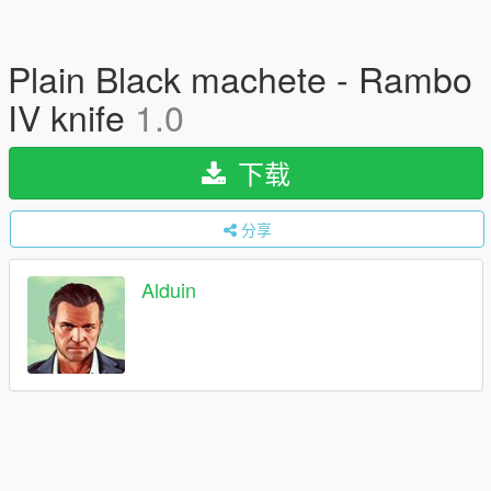
Plain Black machete - Rambo
IV knife
1.0
下载
分享
Alduin