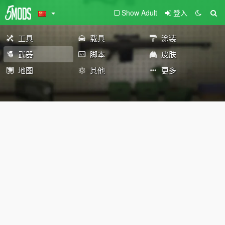
Show Adult
登入
工具
载具
涂装
武器
脚本
皮肤
地图
其他
更多