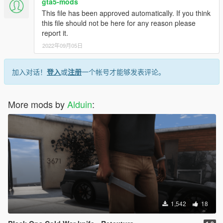
gta5-mods
This file has been approved automatically. If you think
this file should not be here for any reason please
report it.
2022年09月05日
加入对话！
登入
或
注册
一个帐号才能够发表评论。
More mods by
Alduin
:
1,542
18