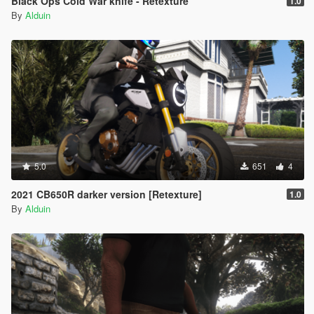
Black Ops Cold War knife - Retexture
1.0
By
Alduin
5.0
651
4
2021 CB650R darker version [Retexture]
1.0
By
Alduin