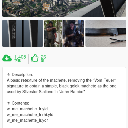
1,405
26
下载
赞
⚜ Description:
A basic retexture of the machete, removing the "Vom Feuer"
signature to obtain a simple, black golok machete as the one
used by Silvester Stallone in "John Rambo"
⚜ Contents:
w_me_machette_lr.ytd
w_me_machette_lr+hi.ytd
w_me_machette_lr.ydr