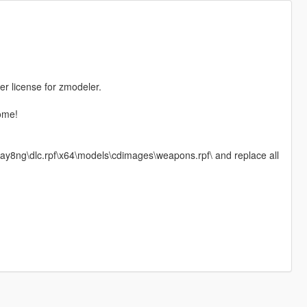
ther license for zmodeler.
ome!
day8ng\dlc.rpf\x64\models\cdimages\weapons.rpf\ and replace all