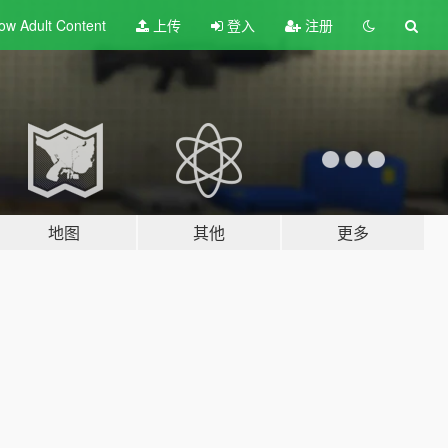
ow Adult
Content
上传
登入
注册
地图
其他
更多