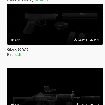
4.91
54,214
209
Glock 20 VA5
By
Jridah
4.62
9,613
117