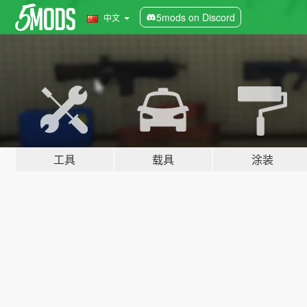
5mods on Discord
中文
工具
载具
涂装