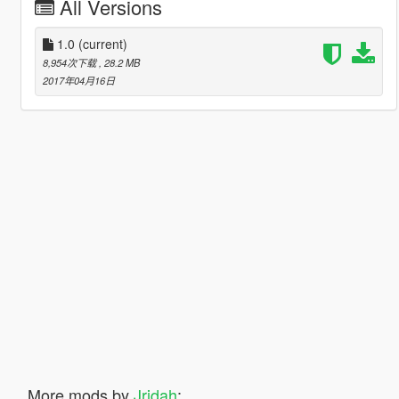
All Versions
1.0
(current)
8,954次下载
, 28.2 MB
2017年04月16日
More mods by
Jridah
: