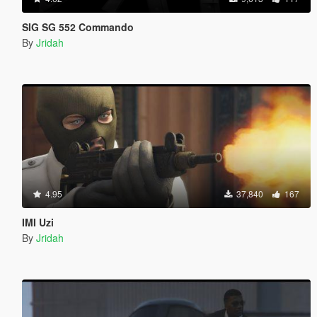
SIG SG 552 Commando
By
Jridah
4.95
37,840
167
IMI Uzi
By
Jridah