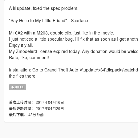
A lil update, fixed the spec problem.
"Say Hello to My Little Friend" - Scarface
M16A2 with a M203, double clip, just like in the movie.
I just noticed a little specular bug, I'll fix that as soon as I get ano
Enjoy it y'all.
My Zmodeler3 license expired today. Any donation would be welc
Rate, like, comment!
Installation: Go to Grand Theft Auto V\update\x64\dlcpacks\patch
the files there!
RIFLE
2017年04月16日
首次上传时间：
2017年04月29日
最后更新时间：
43分钟前
最后下载：