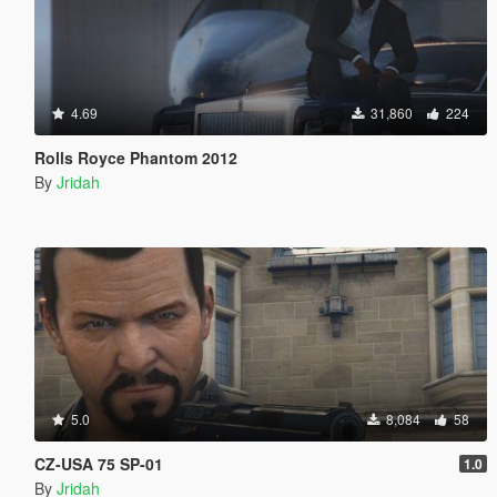
4.69
31,860
224
Rolls Royce Phantom 2012
By
Jridah
5.0
8,084
58
CZ-USA 75 SP-01
1.0
By
Jridah