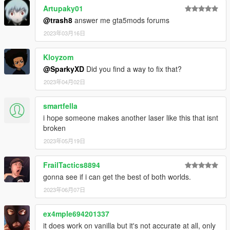
Artupaky01
@trash8
answer me gta5mods forums
2023年03月16日
Kloyzom
@SparkyXD
Did you find a way to fix that?
2023年04月02日
smartfella
i hope someone makes another laser like this that isnt
broken
2023年05月19日
FrailTactics8894
gonna see if i can get the best of both worlds.
2023年06月07日
ex4mple694201337
it does work on vanilla but it's not accurate at all, only