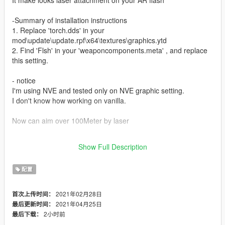
It make looks laser attachment on your AR flash
-Summary of installation instructions
1. Replace 'torch.dds' in your
mod\update\update.rpf\x64\textures\graphics.ytd
2. Find 'Flsh' in your 'weaponcomponents.meta' , and replace
this setting.
- notice
I'm using NVE and tested only on NVE graphic setting.
I don't know how working on vanilla.
Now can aim over 100Meter by laser
☆I recommend use with my "Tactical Grip"
Show Full Description
https://www.gta5-mods.com/weapons/tactical-grip
配置
2021年02月28日
首次上传时间：
2021年04月25日
最后更新时间：
2小时前
最后下载：