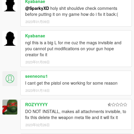
Kyabanae
@SparkyXD
holy shit shouldve check comments
before putting it on my game how do i fix it back:(
2023年01月09日
Kyabanae
ngl this is a big L for me cuz the mags invisible and
you cannot put modifications on your gun hope
creator fix it
2023年01月09日
seeneonu1
I cant get the pistol one working for some reason
2023年01月18日
ROZYYYYY
DO NOT INSTALL, makes all attachments invisible, to
fix this delete the weapon meta file and it will fix it
2023年02月26日