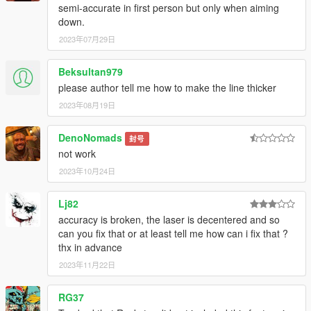
semi-accurate in first person but only when aiming
down.
2023年07月29日
Beksultan979
please author tell me how to make the line thicker
2023年08月19日
DenoNomads
封号
not work
2023年10月24日
Lj82
accuracy is broken, the laser is decentered and so
can you fix that or at least tell me how can i fix that ?
thx in advance
2023年11月22日
RG37