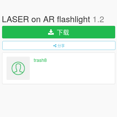
LASER on AR flashlight
1.2
下载
分享
trash8