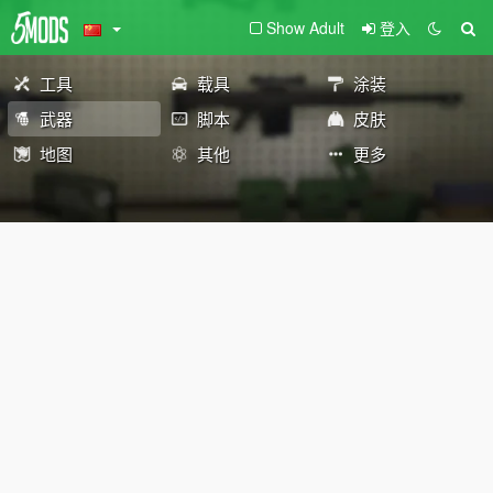
Show Adult
登入
工具
载具
涂装
武器
脚本
皮肤
地图
其他
更多