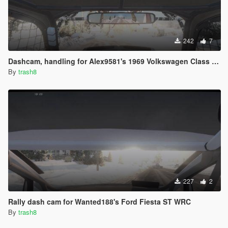
242
7
Dashcam, handling for Alex9581's 1969 Volkswagen Class 5 /1600 Baja Bug
By
trash8
227
2
Rally dash cam for Wanted188's Ford Fiesta ST WRC
By
trash8