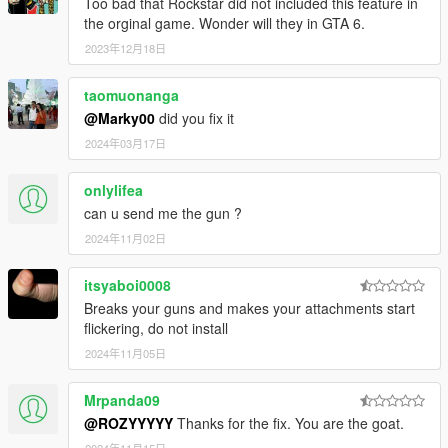
Too bad that Rockstar did not included this feature in
the orginal game. Wonder will they in GTA 6.
2023年12月18日
taomuonanga
@Marky00
did you fix it
2024年03月17日
onlylifea
can u send me the gun ?
2024年11月02日
itsyaboi0008
Breaks your guns and makes your attachments start
flickering, do not install
2024年11月05日
Mrpanda09
@ROZYYYYY
Thanks for the fix. You are the goat.