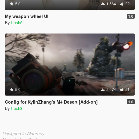
5.0
1,564
22
My weapon wheel UI
1.0
By
trash8
5.0
2,974
51
Config for KylinZhang's M4 Desert [Add-on]
1.0
By
trash8
Designed in Alderney