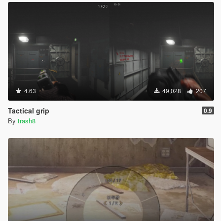
4.63
49,028
207
Tactical grip
0.9
By
trash8