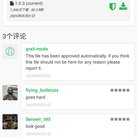
1.0.3
(current)
1,346次下载
, 92.3 MB
2024年05月31日
3个评论
gta5-mods
This file has been approved automatically. If you think
this file should not be here for any reason please
report it.
2024年05月30日
flying_bulletzzz
goes hard
2024年05月31日
Sarawit_595
look good
2024年05月31日