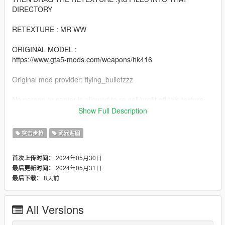
DIRECTORY
RETEXTURE : MR WW
ORIGINAL MODEL :
https://www.gta5-mods.com/weapons/hk416
Original mod provider: flying_bulletzzz
No person or server is allowed to re-sell/profit off this texture.
This is a free texture that shall be free on www.gta5-mods.com
Show Full Description
Do not re-upload to www.gta5-mods.com or any other website.
突击步枪
武器贴图
2024年05月30日
首次上传时间：
2024年05月31日
最后更新时间：
8天前
最后下载：
All Versions