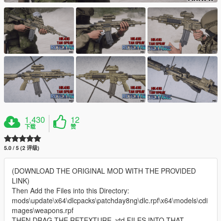
1,430
12
下载
赞
5.0 / 5 (2 评级)
(DOWNLOAD THE ORIGINAL MOD WITH THE PROVIDED
LINK)
Then Add the Files into this Directory:
mods\update\x64\dlcpacks\patchday8ng\dlc.rpf\x64\models\cdi
mages\weapons.rpf
THEN DRAG THE RETEXTURE .ytd FILES INTO THAT