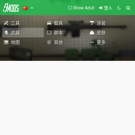
Show Adult
登入
工具
载具
涂装
武器
脚本
皮肤
地图
其他
更多