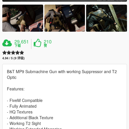
29,651
210
下载
赞
4.94 / 5 (9 评级)
B&T MP9 Submachine Gun with working Suppressor and T2
Optic
Features:
- FiveM Compatible
- Fully Animated
- HQ Textures
- Additional Black Texture
- Working T2 Sight
- Working Extended Magazine