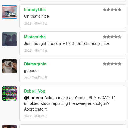
bloodykills
Oh that's nice
2022年05月19日
Mistersirhc
Just thought it was a MP7 :(. But still really nice
2022年05月19日
Diamorphin
gooood
2022年05月19日
Debot_Vox
@Louetta
Able to make an Armsel Striker/DAO-12
unfolded stock replacing the sweeper shotgun?
Appreciate it.
2022年05月24日