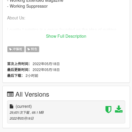
- Working Suppressor
About Us:
Louetta Logistics is a group founded on the idea of making
accurate, high-quality gear and weapons for GTA V and FiveM.
Show Full Description
Stop by our discord to check out some of what we offer.
冲锋枪
特色
Find more in our Discord
here
2022年05月18日
首次上传时间：
Picture Credit: UnsayingCheetah#6541
2022年05月18日
最后更新时间：
2小时前
最后下载：
Installation Guide:
- Navigate with OpenIV to the location below
- Mods > update > x64 > dlcpacks > patchday8ng > dlc.rpf >
All Versions
x64 > models > cdimages > -weapons.rpf
- Then drag & drop all ytd & ydr files from the "SingePlayer
Replace" folder inside weapons.rpf
(current)
29,651次下载
, 68.1 MB
https://discord.gg/kwXJ3HpcGd
2022年05月18日