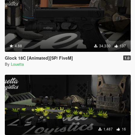
4.88
34,330
137
Glock 18C [Animated][SP/ FiveM]
1.0
By
Louetta
1,487
16