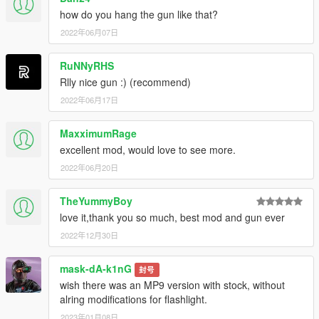
how do you hang the gun like that?
2022年06月07日
RuNNyRHS
Rlly nice gun :) (recommend)
2022年06月17日
MaxximumRage
excellent mod, would love to see more.
2022年06月20日
TheYummyBoy
love it,thank you so much, best mod and gun ever
2022年12月30日
mask-dA-k1nG
封号
wish there was an MP9 version with stock, without
alring modifications for flashlight.
2023年01月08日