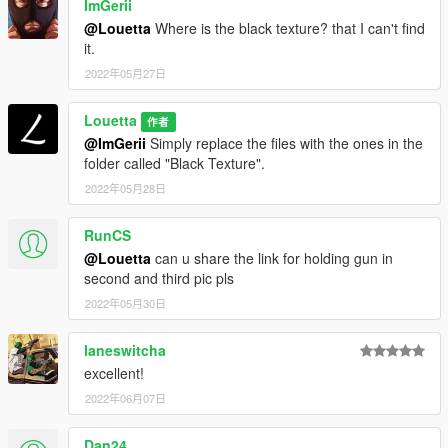
ImGerii
@Louetta
Where is the black texture? that I can't find
it.
2022年05月27日
Louetta
作者
@ImGerii
Simply replace the files with the ones in the
folder called "Black Texture".
2022年05月28日
RunCS
@Louetta
can u share the link for holding gun in
second and third pic pls
2022年05月30日
laneswitcha
excellent!
2022年06月07日
Dan24