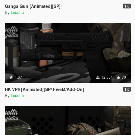
Ganga Gun [Animated][SP]
1.0
By
Louetta
4.67
12,554
70
HK VP9 [Animated][SP/ FiveM/Add-On]
1.0
By
Louetta