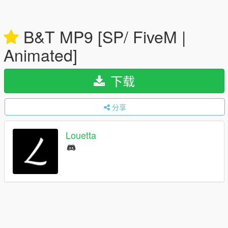
B&T MP9 [SP/ FiveM |
Animated]
下载
分享
Louetta