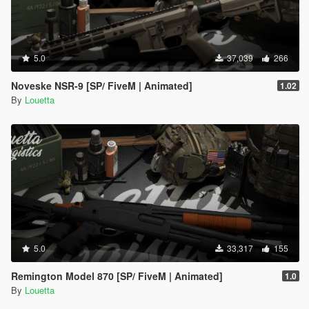
5.0
37,039
266
Noveske NSR-9 [SP/ FiveM | Animated]
1.02
By
Louetta
5.0
33,317
155
Remington Model 870 [SP/ FiveM | Animated]
1.0
By
Louetta