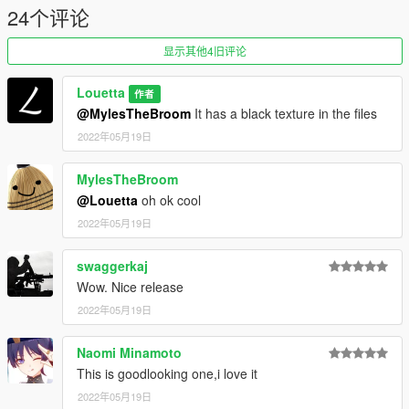
24个评论
显示其他4旧评论
Louetta
作者
@MylesTheBroom
It has a black texture in the files
2022年05月19日
MylesTheBroom
@Louetta
oh ok cool
2022年05月19日
swaggerkaj
Wow. Nice release
2022年05月19日
Naomi Minamoto
This is goodlooking one,i love it
2022年05月19日