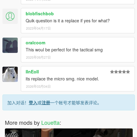
blobfischbob
Quik question is it a replace if yes for what?
2023年04月17日
oralcoom
This woul be perfect for the tactical smg
2025年09月27日
IInEoII
its replace the micro smg. nice model.
2026年03月04日
加入对话！
登入
或
注册
一个帐号才能够发表评论。
More mods by
Louetta
: