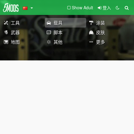
Show Adult
登入
工具
载具
涂装
武器
脚本
皮肤
地图
其他
更多