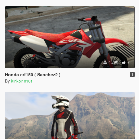
4,790
7
Honda crf150 ( Sanchez2 )
1
By
kinkoi10101