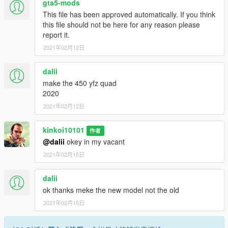
gta5-mods
This file has been approved automatically. If you think
this file should not be here for any reason please
report it.
2021年02月12日
dalii
make the 450 yfz quad
2020
2021年02月12日
kinkoi10101
作者
@dalii
okey in my vacant
2021年02月15日
dalii
ok thanks meke the new model not the old
2021年02月15日