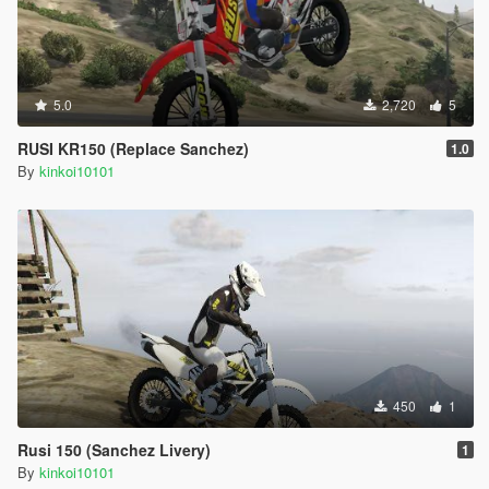
5.0
2,720
5
RUSI KR150 (Replace Sanchez)
1.0
By
kinkoi10101
450
1
Rusi 150 (Sanchez Livery)
1
By
kinkoi10101