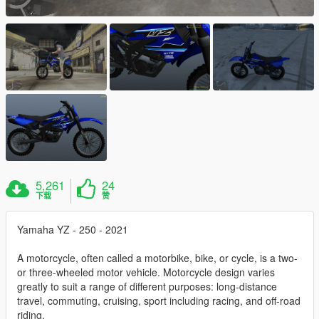
5,261
24
下载
赞
Yamaha YZ - 250 - 2021
A motorcycle, often called a motorbike, bike, or cycle, is a two-
or three-wheeled motor vehicle. Motorcycle design varies
greatly to suit a range of different purposes: long-distance
travel, commuting, cruising, sport including racing, and off-road
riding.