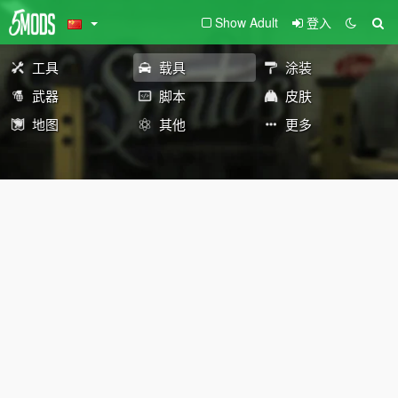
Show Adult
登入
工具
载具
涂装
武器
脚本
皮肤
地图
其他
更多