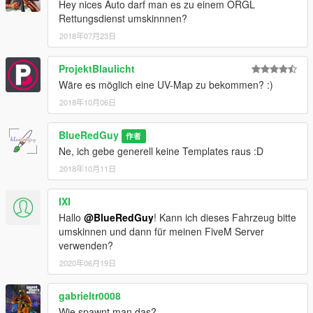
reservations and may be withdrawn in case of misuse of the
Hey nices Auto darf man es zu einem ORGL
product or violation of the terms of use.
Rettungsdienst umskinnnen?
2018年07月23日
§3: The simple use license includes permission to have a copy
of the download product for your personal use on your
ProjektBlaulicht
computer or other electronic device to save and / or print. Any
Wäre es möglich eine UV-Map zu bekommen? :)
further copies are prohibited. It is expressly forbidden for you to
modify or edit a file or parts of it and to make it available in any
2018年10月06日
way to private or commercial third parties without having
observed §5.
BlueRedGuy
作者
Ne, ich gebe generell keine Templates raus :D
§4: The user license is expressly subject to the restrictions for
2018年10月11日
the use of visual content and is not usable without it.
§5: The editing and modification of textures and images within
IXI
the product files as well as publication of any graphics in most
Hallo
@BlueRedGuy
! Kann ich dieses Fahrzeug bitte
cases Skins, is permitted with the consent of the author.
umskinnen und dann für meinen FiveM Server
Platforms such as Discord, Teamspeak or other communication
verwenden?
channels can be used.
2020年06月19日
gabrieltr0008
Wie spawnt man das?