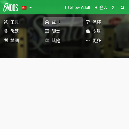
Show Adult
登入
工具
载具
涂装
武器
脚本
皮肤
地图
其他
更多