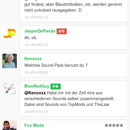
gut findest, aber Blaulichtbalken, etc. werden generel
§4: Die Nutzungslizenz unterliegt ausdrücklich den
nicht unlocked rausgegeben :D
Einschränkungen für die Verwendung visueller Inhalte und ist
2017年09月17日
ohne diese nicht nutzbar.
JasperDePanda
封号
§5: Die Nachbearbeitung, Bearbeitung und Veränderung von
Ah, ok.
Texturen und Bildern innerhalb der Produktdateien sowie
Veröffentlichung jeglicher Grafiken in meisten Fällen Skins, wird
2017年09月17日
mit Einverständnis des Autors gestattet. Hierbei können
Plattformen wie Discord, Teamspeak oder andere
Kenoxxx
Kommunikationswege genutzt werden.
Welches Sound-Pack benutzt du ?
2018年06月28日
English:
validity date: 03/26/2018
BlueRedGuy
作者
@Kenoxxx
Habe mir mit der Zeit eins aus
§1: By downloading this product, you agree to the following
verschiedenen Sounds selber zusammengestellt.
terms of use automatically.
Dabei sind Sounds von TopMods und TheLaw
2018年07月11日
§2: The offered download products are protected by copyright.
You will receive a single user license for each download
Fox Mods
product purchased from this author, which is given with