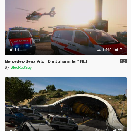
4.9
1,565
7
Mercedes-Benz Vito "Die Johanniter" NEF
1.0
By
BlueRedGuy
0.5
1,521
22