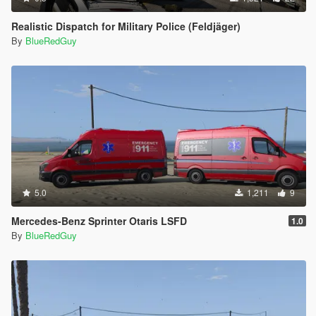
Realistic Dispatch for Military Police (Feldjäger)
By
BlueRedGuy
5.0
1,211
9
Mercedes-Benz Sprinter Otaris LSFD
1.0
By
BlueRedGuy