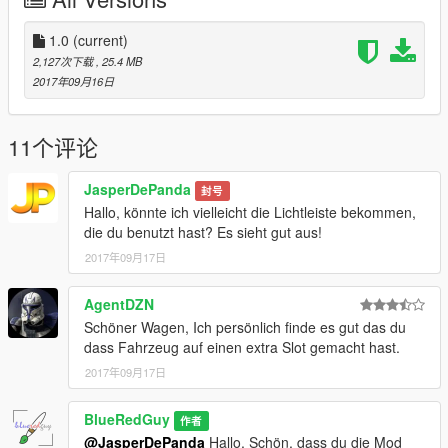
Deutsch:
Gültigkeitsdatum: 26.03.2018
1.0
(current)
2,127次下载
, 25.4 MB
§1: Mit dem Download dieses Produktes stimmen sie den
2017年09月16日
folgenden Nutzungsbedingungen automatisch zu.
§2: Die angebotenen Download-Produkte sind urheberrechtlich
11个评论
geschützt. Sie erhalten zu jedem erworbenen Download-
Produkt dieses Autors eine einfache Nutzungslizenz, diese wird
JasperDePanda
封号
unter Vorbehalt vergeben und kann bei Missbrauch des
Hallo, könnte ich vielleicht die Lichtleiste bekommen,
Produktes oder Verstoß gegen die Nutzungsbedingungen
die du benutzt hast? Es sieht gut aus!
entzogen werden.
2017年09月17日
§3: Die einfache Nutzungslizenz umfasst die Erlaubnis, eine
Kopie des Download-Produkts für Ihren
AgentDZN
persönlichen Gebrauch auf Ihrem Computer bzw. sonstigem
Schöner Wagen, Ich persönlich finde es gut das du
elektronischen Gerät abzuspeichern und/oder auszudrucken.
dass Fahrzeug auf einen extra Slot gemacht hast.
Jede weitere Kopie ist Ihnen untersagt. Es ist Ihnen
2017年09月17日
ausdrücklich verboten, eine Datei oder Teile davon zu
verändern oder zu bearbeiten und in irgendeiner Weise Dritten
BlueRedGuy
privat oder kommerziell zur Verfügung zu stellen ohne §5
作者
beachtet zu haben.
@JasperDePanda
Hallo, Schön, dass du die Mod