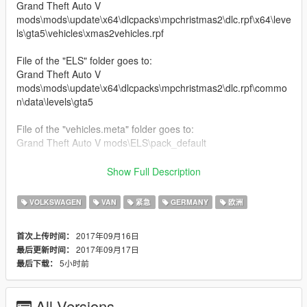
Grand Theft Auto V
mods\mods\update\x64\dlcpacks\mpchristmas2\dlc.rpf\x64\leve
ls\gta5\vehicles\xmas2vehicles.rpf
File of the "ELS" folder goes to:
Grand Theft Auto V
mods\mods\update\x64\dlcpacks\mpchristmas2\dlc.rpf\commo
n\data\levels\gta5
File of the "vehicles.meta" folder goes to:
Grand Theft Auto V mods\ELS\pack_default
MODEL: Prio1Gaming
Show Full Description
SKIN: BlueRedGuy
UV MAPPING: Dustin (TopMods ©)
VOLKSWAGEN
VAN
紧急
GERMANY
欧洲
LIGHTS: Dustin (TopMods ©)
SCREENSHOTS: BlueRedGuy
2017年09月16日
首次上传时间：
2017年09月17日
最后更新时间：
I hope you enjoy!
5小时前
最后下载：
Nutzungsbedingungen/Terms of Use
All Versions