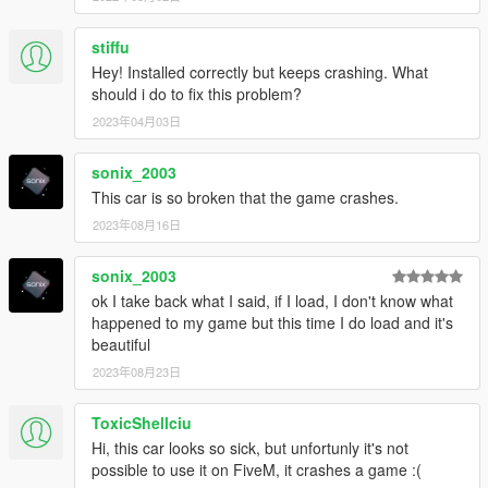
stiffu
Hey! Installed correctly but keeps crashing. What
should i do to fix this problem?
2023年04月03日
sonix_2003
This car is so broken that the game crashes.
2023年08月16日
sonix_2003
ok I take back what I said, if I load, I don't know what
happened to my game but this time I do load and it's
beautiful
2023年08月23日
ToxicShellciu
Hi, this car looks so sick, but unfortunly it's not
possible to use it on FiveM, it crashes a game :(