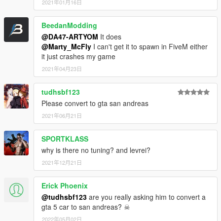
2021年01月16日
BeedanModding
@DA47-ARTYOM
It does
@Marty_McFly
I can't get it to spawn in FiveM either
it just crashes my game
2021年04月23日
tudhsbf123
Please convert to gta san andreas
2021年06月21日
SPORTKLASS
why is there no tuning? and levrei?
2021年12月21日
Erick Phoenix
@tudhsbf123
are you really asking him to convert a
gta 5 car to san andreas? ☠
2022年05月02日