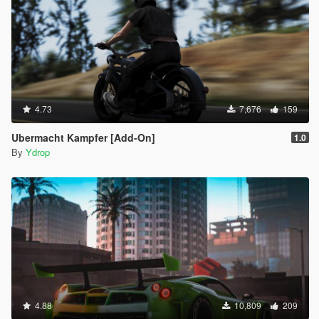
4.73
7,676
159
Ubermacht Kampfer [Add-On]
1.0
By
Ydrop
4.88
10,809
209