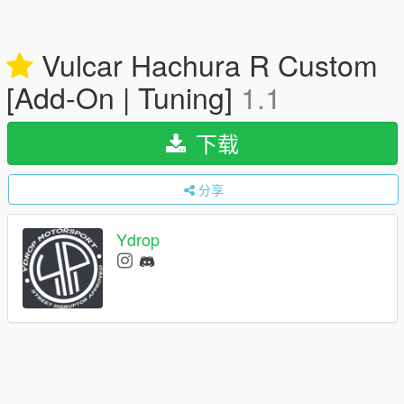
Vulcar Hachura R Custom
[Add-On | Tuning]
1.1
下载
分享
Ydrop