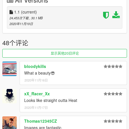
1.1
(current)
24,453次下载
, 30.1 MB
2020年11月19日
48个评论
显示其他20旧评论
bloodykills
What a beauty😎
2020年11月16日
xX_Racer_Xx
Looks like straight outta Heat
2020年11月17日
Thomas12345CZ
Images are fantastic.