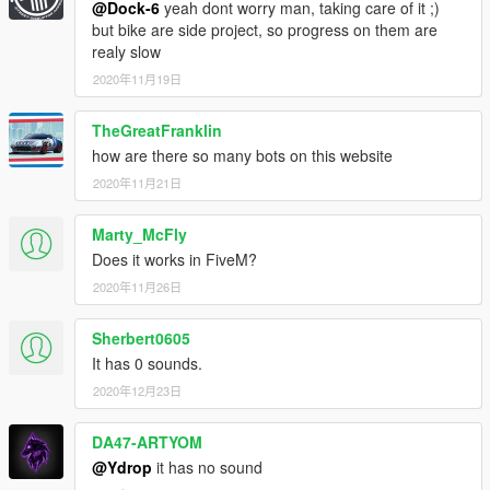
@Dock-6
yeah dont worry man, taking care of it ;)
but bike are side project, so progress on them are
realy slow
2020年11月19日
TheGreatFranklin
how are there so many bots on this website
2020年11月21日
Marty_McFly
Does it works in FiveM?
2020年11月26日
Sherbert0605
It has 0 sounds.
2020年12月23日
DA47-ARTYOM
@Ydrop
it has no sound