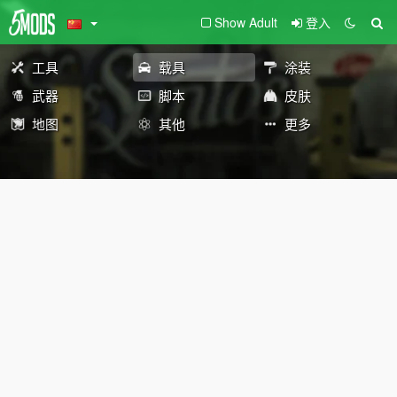
Show Adult
登入
工具
载具
涂装
武器
脚本
皮肤
地图
其他
更多