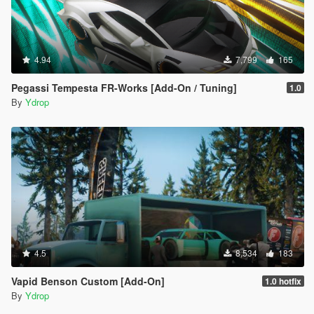
4.94
7,799
165
Pegassi Tempesta FR-Works [Add-On / Tuning]
1.0
By
Ydrop
4.5
8,534
183
Vapid Benson Custom [Add-On]
1.0 hotfix
By
Ydrop