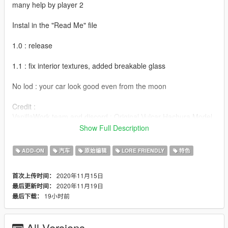
many help by player 2
Instal in the "Read Me" file
1.0 : release
1.1 : fix interior textures, added breakable glass
No lod : your car look good even from the moon
Credit :
VanillaWork team and discord : Original Vulcar Hachura Model
and all the livery
Show Full Description
All the YDROP fiveM server/discord for feedback and test
Khyzyl Saleem : BodyKit design "inspiration"
ADD-ON
汽车
原始编辑
LORE FRIENDLY
特色
Sushi, Rayvenrock, LewdVader : Screenshot
2020年11月15日
首次上传时间：
enjoy, and remember to respect driving restriction in your
2020年11月19日
最后更新时间：
contry
19小时前
最后下载：
All Versions