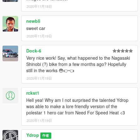
2020年11月18日
newbli
sweet car
2020年11月19日
Dock-6
Very nice work! Say, what happened to the Nagasaki
Shinobi (?) bike from a few months ago? Hopefully
still in the works 😳👉👈
2020年11月19日
rckst1
Hell yea! Why am I not surprised the talented Ydrop
was able to make a lore friendly version of the
polestar 1 hero car from Need For Speed Heat <3
2020年11月19日
Ydrop
作者