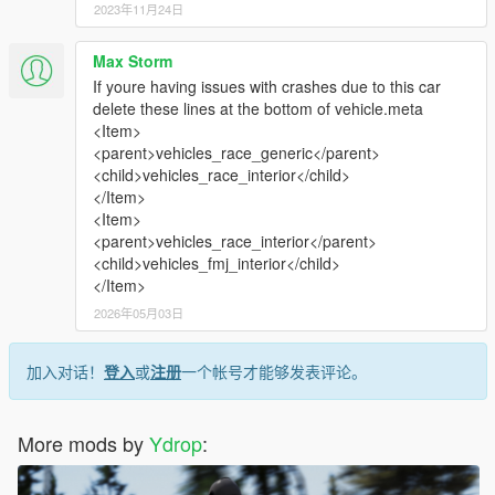
2023年11月24日
Max Storm
If youre having issues with crashes due to this car
delete these lines at the bottom of vehicle.meta
<Item>
<parent>vehicles_race_generic</parent>
<child>vehicles_race_interior</child>
</Item>
<Item>
<parent>vehicles_race_interior</parent>
<child>vehicles_fmj_interior</child>
</Item>
2026年05月03日
加入对话！
登入
或
注册
一个帐号才能够发表评论。
More mods by
Ydrop
: