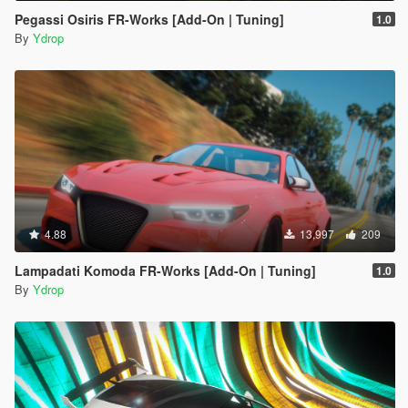
Pegassi Osiris FR-Works [Add-On | Tuning]
1.0
By
Ydrop
4.88
13,997
209
Lampadati Komoda FR-Works [Add-On | Tuning]
1.0
By
Ydrop