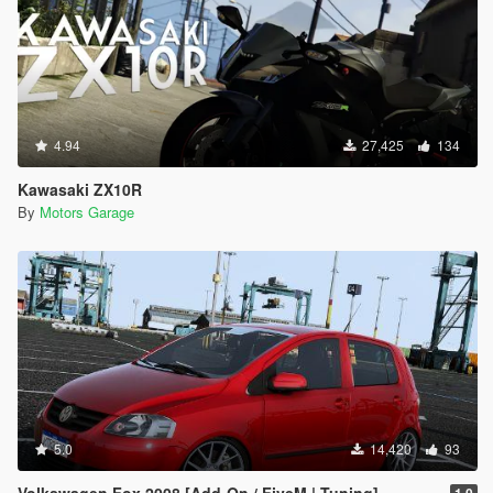
4.94
27,425
134
Kawasaki ZX10R
By
Motors Garage
5.0
14,420
93
Volkswagen Fox 2008 [Add-On / FiveM | Tuning]
1.0