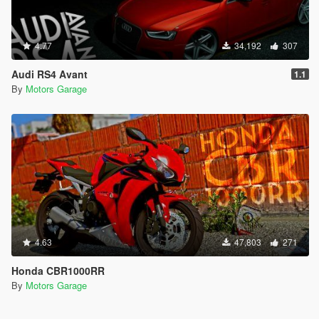
4.77
34,192
307
Audi RS4 Avant
1.1
By
Motors Garage
4.63
47,803
271
Honda CBR1000RR
By
Motors Garage