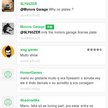
SLY95ZER
@Motors Garage
Why no plates ?
2016年05月14日
Motors Garage
作者
@SLY95ZER
only the motors garage license plate
2016年05月14日
wag gamer
Muito show
2016年05月14日
HomerGames
mano eu gostaria muito q vcs fizessem o sonata vey
ele é lindo demais e eu acredito q vcs consigam
2016年07月25日
ShadowSks
Mano, falta só as tuning part, pra estar entre os