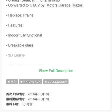
- Converted to GTA V by: Motors Garage (Razor)
- Replace: Prairie
- Features:
- Indoor fully functional
- Breakable glass
- 3D Engine
- HD Exterior and Inside
Show Full Description
--------------- Installation ------------------
汽车
HATCHBACK
VOLKSWAGEN
Use the OpenIV to replace the files: Grand Theft Auto
V\x64e.rpf\levels\gta5\vehicles.rpf\
2016年05月13日
首次上传时间：
2016年05月13日
最后更新时间：
-----------------------------------------------
3小时前
最后下载：
You want me to say something? Send Mail on the page, when