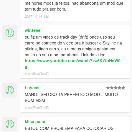
melhores mods já feitos, não abandona um mod que
tem tudo pra ser bom.
2017年01月16日
winteeer
eu fiz um video de track day (drift) onde uso seu
carro no começo do video pra ir buscar o Skyline na
oficina, lindo carro, eu e meus amigos gostamos
muito do seu mod, parabens! Link do video:
https://www.youtube.com/watch?v=6KWbHcW0_-
g
2017年04月06日
Luscas
MANO.. SELOKO TA PERFEITO O MOD .. MUITO
BOM MSM
2018年09月15日
Misa paim
ESTOU COM PROBLEMA PARA COLOCAR OS