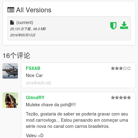
possible answer: https://www.facebook.com/nfsw.lucas
All Versions
if you want more mods like this, keep the credits, and the
original download link!
(current)
25,131次下载
, 69.3 MB
I ask very politely to respect the work of others.
2016年05月13日
--------------------------------------------------------------
Sorry for my English.
16个评论
-------------------- Info PT-BR --------------
FSXAB
- Créditos: Dean, simmons, silva3D
Nice Car
- Convertida por: Motors Garage (Razor)
2016年05月13日
- Substitui: Prairie
GI4ndRY
- O mod possui:
Muleke chave da poh@!!!
Tezão, gostaria de saber se poderia gravar com seu
- Vidros quebráveis
mod carrovlogs... Estou pensando em começar uma
série nova no canal com carros brasileiros.
- Motor em 3D
Valeu =D