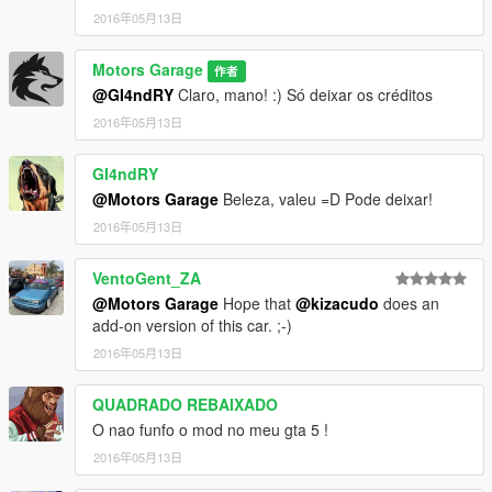
- Interior e exterior em HD
2016年05月13日
------------------- Instalação ---------------
Motors Garage
作者
Use o OpenIV para substituir os arquivos em: Grand Theft
@GI4ndRY
Claro, mano! :) Só deixar os créditos
Auto V\x64e.rpf\levels\gta5\vehicles.rpf\
2016年05月13日
-----------------------------------------------
GI4ndRY
@Motors Garage
Beleza, valeu =D Pode deixar!
Quer me falar alguma coisa? Mande mensagem na página,
respondo quando possível:
2016年05月13日
https://www.facebook.com/nfsw.lucas
VentoGent_ZA
caso queira mais mods como esse, mantenha os créditos, e o
@Motors Garage
Hope that
@kizacudo
does an
link original de download!
add-on version of this car. ;-)
2016年05月13日
Peço com muita educação que respeite o trabalho dos outros.
********************BRAZIL********************
QUADRADO REBAIXADO
O nao funfo o mod no meu gta 5 !
2016年05月13日