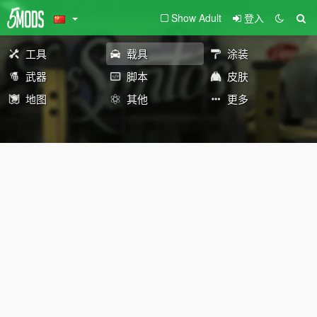
Show Adult
登入
工具
载具
涂装
武器
脚本
皮肤
地图
其他
更多