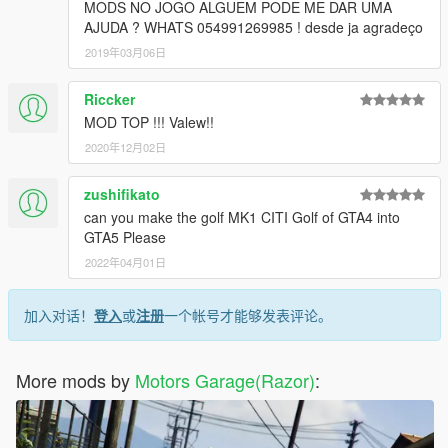
MODS NO JOGO ALGUEM PODE ME DAR UMA
AJUDA ? WHATS 054991269985 ! desde ja agradeço
2019年03月06日
Riccker
MOD TOP !!! Valew!!
2020年12月02日
zushifikato
can you make the golf MK1 CITI Golf of GTA4 into
GTA5 Please
2022年04月01日
加入对话！
登入
或
注册
一个帐号才能够发表评论。
More mods by
Motors Garage(Razor)
: