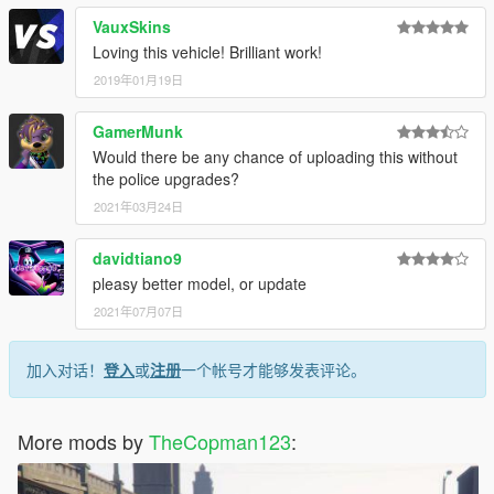
VauxSkins
Loving this vehicle! Brilliant work!
2019年01月19日
GamerMunk
Would there be any chance of uploading this without
the police upgrades?
2021年03月24日
davidtiano9
pleasy better model, or update
2021年07月07日
加入对话！
登入
或
注册
一个帐号才能够发表评论。
More mods by
TheCopman123
: