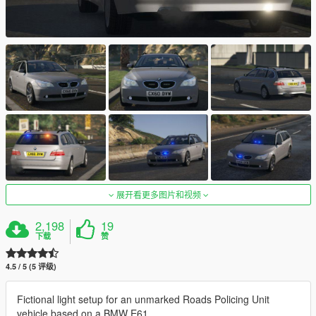
展开看更多图片和视频
2,198
19
下载
赞
4.5 / 5 (5 评级)
Fictional light setup for an unmarked Roads Policing Unit
vehicle based on a BMW E61