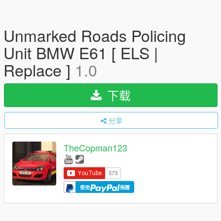
Unmarked Roads Policing
Unit BMW E61 [ ELS |
Replace ]
1.0
下载
分享
TheCopman123
使用
捐赠