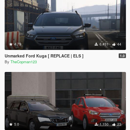
4.79
6,431
44
Unmarked Ford Kuga [ REPLACE | ELS ]
1.0
By
TheCopman123
5.0
1,150
23