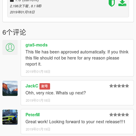
2,198次下载
, 8.1 MB
2019年01月18日
6个评论
gta5-mods
This file has been approved automatically. If you think
this file should not be here for any reason please
report it.
2019年01月18日
JackC
封号
Ohh, very nice. Whats up next?
2019年01月18日
PeterM
Great work! Looking forward to your next release!!!1
2019年01月19日