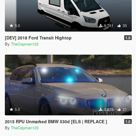
5.0
5,761
35
[DEV] 2018 Ford Transit Hightop
1.0
By
TheCopman123
5.0
3,875
21
2015 RPU Unmarked BMW 530d [ELS | REPLACE ]
1.0
By
TheCopman123