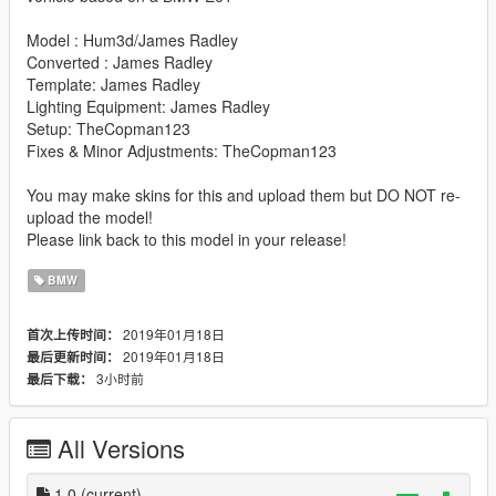
Model : Hum3d/James Radley
Converted : James Radley
Template: James Radley
Lighting Equipment: James Radley
Setup: TheCopman123
Fixes & Minor Adjustments: TheCopman123
You may make skins for this and upload them but DO NOT re-
upload the model!
Please link back to this model in your release!
BMW
2019年01月18日
首次上传时间：
2019年01月18日
最后更新时间：
3小时前
最后下载：
All Versions
1.0
(current)