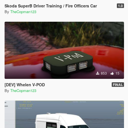
Skoda SuperB Driver Training / Fire Officers Car
1.0
By
TheCopman123
853
15
[DEV] Whelen V-POD
FINAL
By
TheCopman123