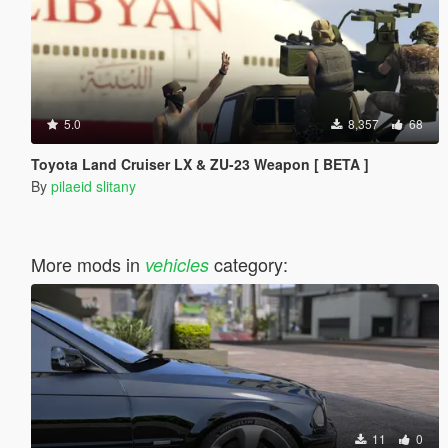
5.0
8,357
68
Toyota Land Cruiser LX & ZU-23 Weapon [ BETA ]
By
pilaeid slitany
More mods in
category:
vehicles
11
0