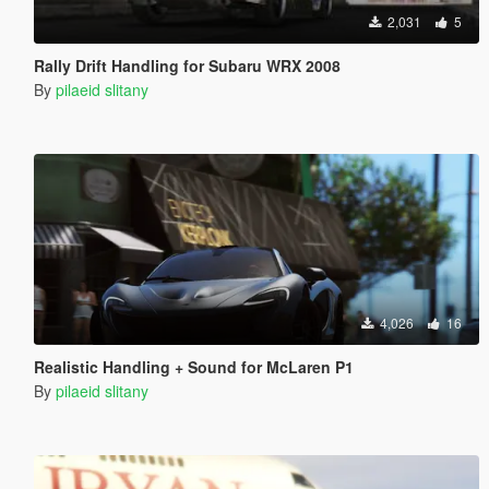
2,031
5
Rally Drift Handling for Subaru WRX 2008
By
pilaeid slitany
4,026
16
Realistic Handling + Sound for McLaren P1
By
pilaeid slitany