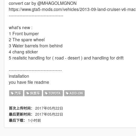
convert car by @MHAGOLMGNON
https://www.gta5-mods.com/vehicles/2013-09-land-cruiser-v6-mac
------------------------------------
what's new :
1 Front bumper
2 The spare wheel
3 Water barrels from behind
4 chang sticker
5 realistic handling for ( road - desert ) and handling for drift
-----------------------------------
installation
you have file readme
汽车
休旅车
TOYOTA
ADD-ON
2017年05月22日
首次上传时间：
2017年05月22日
最后更新时间：
1小时前
最后下载：