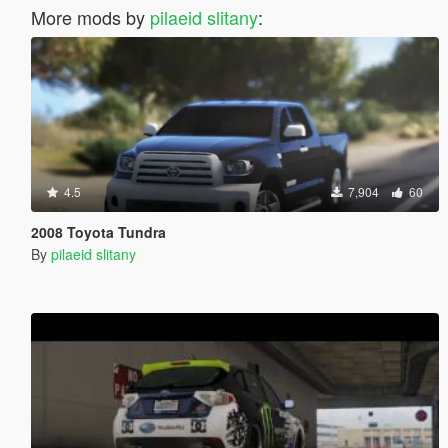
More mods by
pilaeid slitany
:
4.5
7,904
60
2008 Toyota Tundra
By
pilaeid slitany