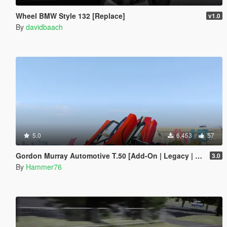
Wheel BMW Style 132 [Replace]
v1.0
By
davidbaach
5.0
6,453
57
Gordon Murray Automotive T.50 [Add-On | Legacy | Enhanced]
3.0
By
Hammer76