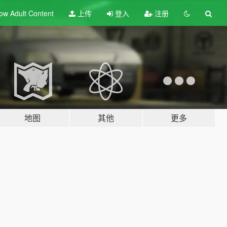
ow Adult
Content
上传
登入
注册
地图
其他
更多