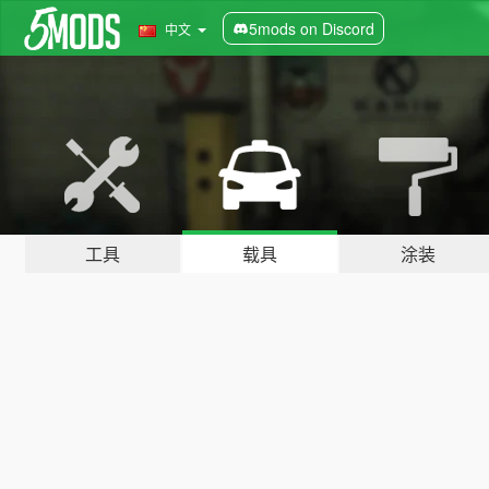
5mods on Discord
中文
工具
载具
涂装