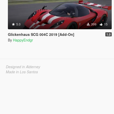
5.0
399
15
Glickenhaus SCG 004C 2019 [Add-On]
1.0
By
HappyEndgr
Designed in Alderney
Made in Los Santos