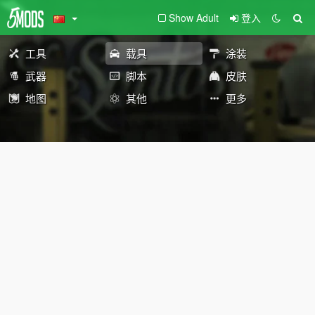
Show Adult
登入
工具
载具
涂装
武器
脚本
皮肤
地图
其他
更多