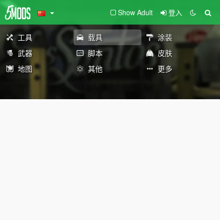
Show Adult
登入
工具
载具
涂装
武器
脚本
皮肤
地图
其他
更多