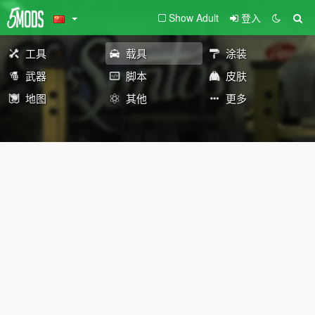
Show Adult
登入
工具
载具
涂装
武器
脚本
皮肤
地图
其他
更多