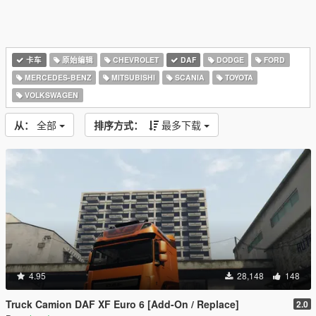
卡车
原始编辑
CHEVROLET
DAF
DODGE
FORD
MERCEDES-BENZ
MITSUBISHI
SCANIA
TOYOTA
VOLKSWAGEN
从：
全部
排序方式：
最多下载
4.95
28,148
148
Truck Camion DAF XF Euro 6 [Add-On / Replace]
2.0