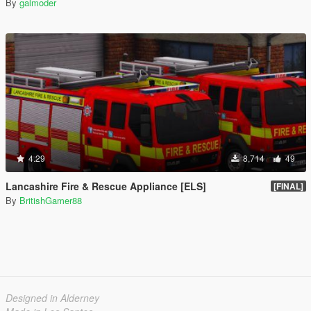
By
galmoder
4.29
8,714
49
Lancashire Fire & Rescue Appliance [ELS]
[FINAL]
By
BritishGamer88
Designed in Alderney