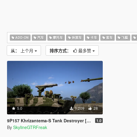
ADD-ON
汽车
摩托车
休旅车
卡车
客车
飞艇
从：
上个月
排序方式：
最多赞
5.0
1,209
28
9P157 Khrizantema-S Tank Destroyer [Add-On]
1.0
By
SkylineGTRFreak