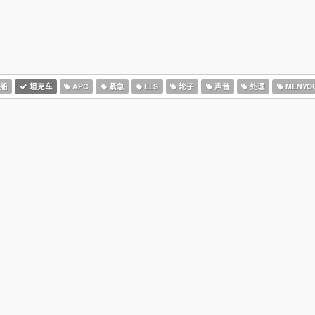
船
坦克车
APC
紧急
ELS
轮子
声音
处理
MENYO