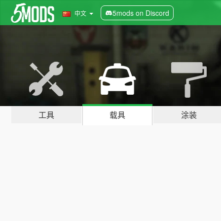
5mods on Discord
中文
工具
载具
涂装