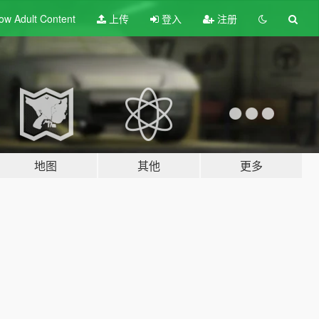
ow Adult
Content
上传
登入
注册
地图
其他
更多