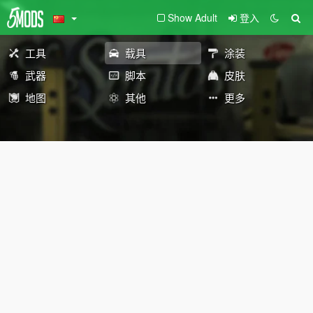
Show Adult
登入
工具
载具
涂装
武器
脚本
皮肤
地图
其他
更多