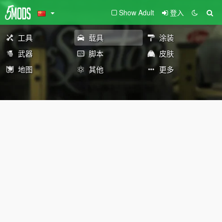
Show Adult
登入
工具
载具
涂装
武器
脚本
皮肤
地图
其他
更多