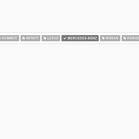
HUMMER
INFINITI
LEXUS
MERCEDES-BENZ
NISSAN
RANGE