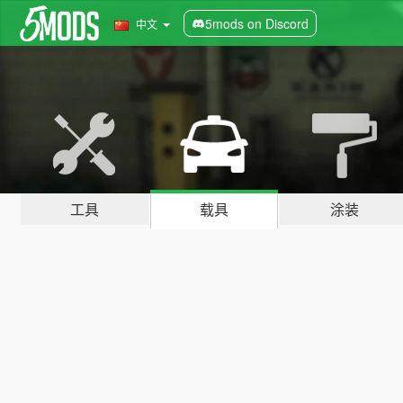
5mods on Discord
中文
工具
载具
涂装