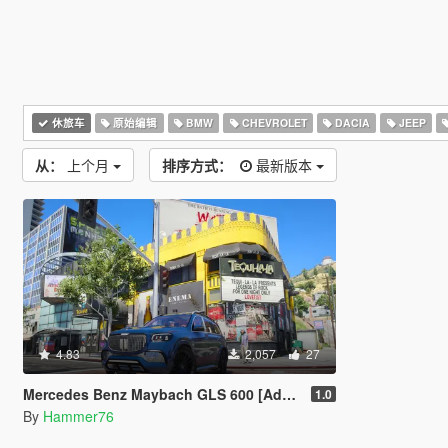
休旅车
原始编辑
BMW
CHEVROLET
DACIA
JEEP
从：
上个月
排序方式：
最新版本
4.83
2,057
27
Mercedes Benz Maybach GLS 600 [Add-On | Legacy | Enhanced]
1.0
By
Hammer76