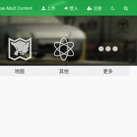
ow Adult
Content
上传
登入
注册
地图
其他
更多