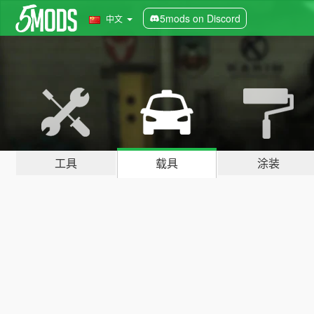
5mods on Discord
中文
工具
载具
涂装