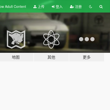
ow Adult
Content
上传
登入
注册
地图
其他
更多