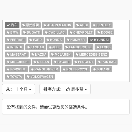
汽车
原始编辑
ASTON MARTIN
AUDI
BENTLEY
BMW
BUGATTI
CADILLAC
CHEVROLET
DODGE
FERRARI
FORD
HONDA
HUMMER
HYUNDAI
INFINITI
JAGUAR
JEEP
LAMBORGHINI
LEXUS
MASERATI
MAZDA
MCLAREN
MERCEDES-BENZ
MITSUBISHI
NISSAN
PAGANI
PEUGEOT
PONTIAC
PORSCHE
RANGE ROVER
ROLLS ROYCE
SUBARU
TOYOTA
VOLKSWAGEN
从：
上个月
排序方式：
最多赞
没有找到的文件，请尝试更改您的筛选条件。