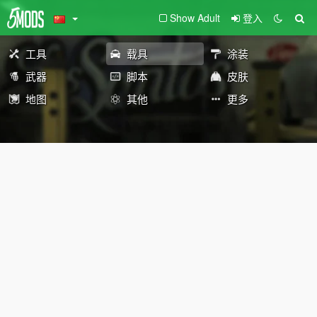
Show Adult
登入
工具
载具
涂装
武器
脚本
皮肤
地图
其他
更多