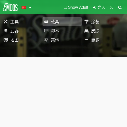
Show Adult
登入
工具
载具
涂装
武器
脚本
皮肤
地图
其他
更多