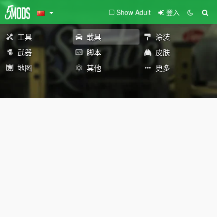
Show Adult
登入
工具
载具
涂装
武器
脚本
皮肤
地图
其他
更多