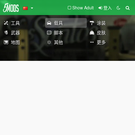
Show Adult
登入
工具
载具
涂装
武器
脚本
皮肤
地图
其他
更多