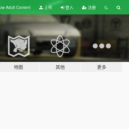
ow Adult
Content
上传
登入
注册
地图
其他
更多