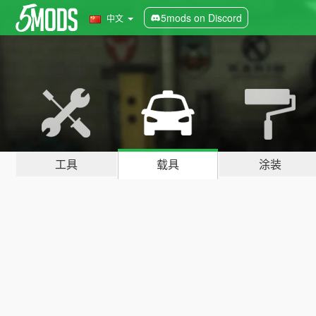
5mods on Discord
中文
工具
载具
涂装