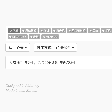
飞艇
原始编辑
飞机
直升机
军用喷射机
民航
货机
SIKORSKY
虚构
MENYOO
从：
昨天
排序方式：
最多赞
没有找到的文件，请尝试更改您的筛选条件。
Designed in Alderney
Made in Los Santos