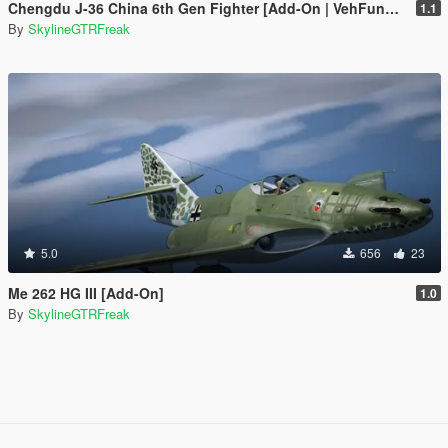
Chengdu J-36 China 6th Gen Fighter [Add-On | VehFuncs V]
1.1
By
SkylineGTRFreak
5.0
656
23
Me 262 HG III [Add-On]
1.0
By
SkylineGTRFreak