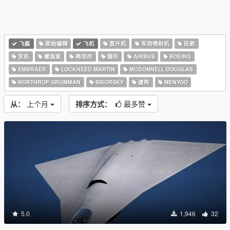
飞艇
原始编辑
飞机
直升机
军用喷射机
民航
货机
螺旋桨
两用的
隐形
AIRBUS
BOEING
EMBRAER
LOCKHEED MARTIN
MCDONNELL DOUGLAS
NORTHROP GRUMMAN
SIKORSKY
虚构
MENYOO
从：
上个月
排序方式：
最多赞
5.0
1,946
32