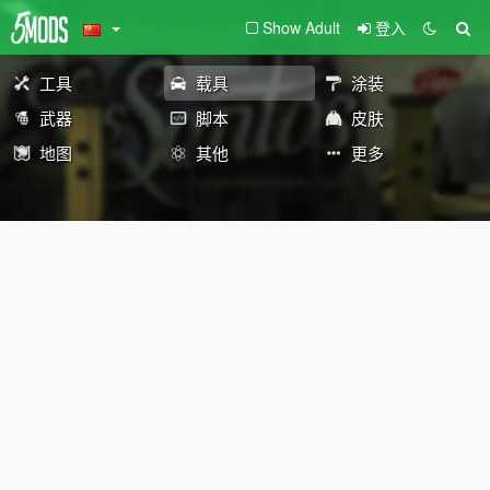
Show Adult
登入
工具
载具
涂装
武器
脚本
皮肤
地图
其他
更多