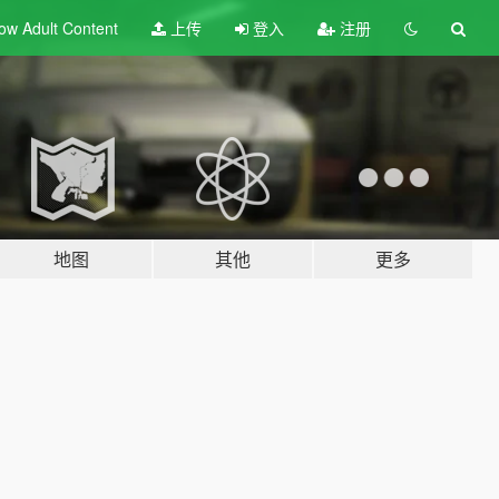
ow Adult
Content
上传
登入
注册
地图
其他
更多