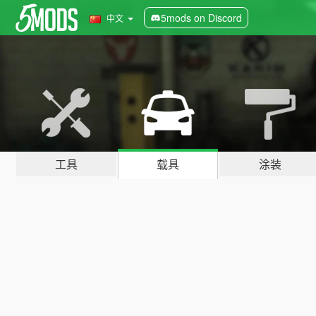
5mods on Discord
中文
工具
载具
涂装