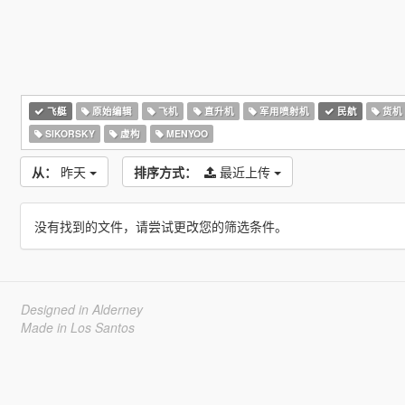
飞艇
原始编辑
飞机
直升机
军用喷射机
民航
货机
SIKORSKY
虚构
MENYOO
从：
昨天
排序方式：
最近上传
没有找到的文件，请尝试更改您的筛选条件。
Designed in Alderney
Made in Los Santos