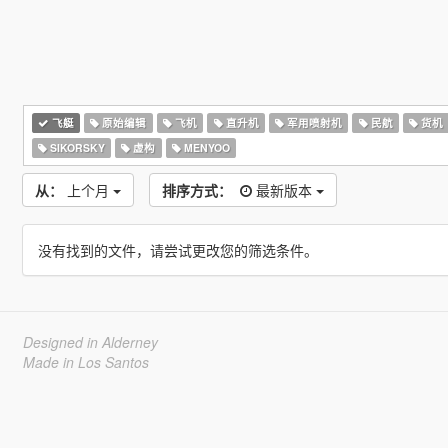
飞艇
原始编辑
飞机
直升机
军用喷射机
民航
货机
SIKORSKY
虚构
MENYOO
从：
上个月
排序方式：
最新版本
没有找到的文件，请尝试更改您的筛选条件。
Designed in Alderney
Made in Los Santos