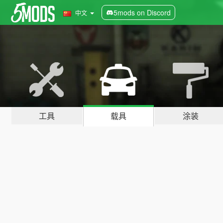
5mods on Discord
中文
工具
载具
涂装