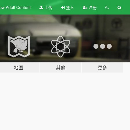
ow Adult
Content
上传
登入
注册
地图
其他
更多