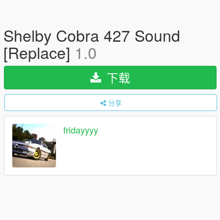
Shelby Cobra 427 Sound
[Replace]
1.0
下载
分享
fridayyyy