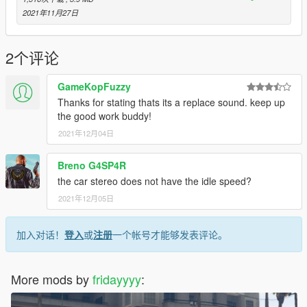
2021年11月27日
2个评论
GameKopFuzzy
Thanks for stating thats its a replace sound. keep up
the good work buddy!
2021年12月04日
Breno G4SP4R
the car stereo does not have the idle speed?
2021年12月05日
加入对话！
登入
或
注册
一个帐号才能够发表评论。
More mods by
fridayyyy
: