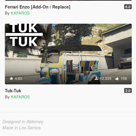
Ferrari Enzo [Add-On / Replace]
6.0
By
KAFAROS
4.83
12,335
108
Tuk-Tuk
2.0
By
KAFAROS
Designed in Alderney
Made in Los Santos