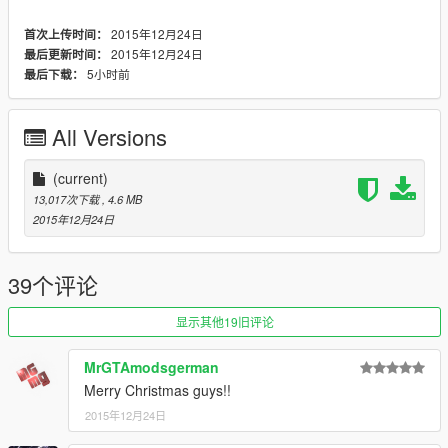
(normal vehicles and crazy vehicles)-Please donate my PayPal
2015年12月24日
首次上传时间：
:)
2015年12月24日
最后更新时间：
Zmodeler costs $4.50/month
5小时前
最后下载：
Tell me if you Donate-I add you on my list: "Thanks List" :)
by KAFAROS
All Versions
---------------------PL-------------------------
(current)
.:Sanie Mikołaja:..
13,017次下载
, 4.6 MB
Model pochodzi z:
2015年12月24日
https://3dwarehouse.sketchup.com/model.html?
id=b205ce1803e2f39de486c9925da39607
skonwertowane przez: KAFAROS
39个评论
Wesołych Świąt!
显示其他19旧评论
--------------------------------------------------
MrGTAmodsgerman
<>Instalacja:
Merry Christmas guys!!
1. Uruchom: OpenIV.
2015年12月24日
2. Włącz: Edit Mode.
3. Idź do: