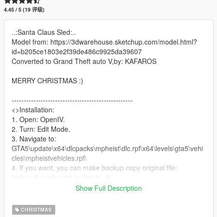
4.45 / 5 (19 评级)
..:Santa Claus Sled:..
Model from: https://3dwarehouse.sketchup.com/model.html?
id=b205ce1803e2f39de486c9925da39607
Converted to Grand Theft auto V,by: KAFAROS
MERRY CHRISTMAS :)
--------------------------------------------------
<>Installation:
1. Open: OpenIV.
2. Turn: Edit Mode.
3. Navigate to:
GTA5\update\x64\dlcpacks\mpheist\dlc.rpf\x64\levels\gta5\vehi
cles\mpheistvehicles.rpf\
4. If you want, you can make backup copy original file:
hydra.yft, hydra.ytd, hydra_hi.yft,
5. Replace: hydra.yft, hydra.ytd, hydra_hi.yft,
Show Full Description
--------------------------------------------------
CHRISTMAS
If you want more vehicles