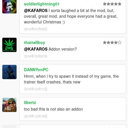
soldierlightning01
@KAFAROS
I sorta laughed a bit at the mod, but,
overall, great mod, and hope everyone had a great,
wonderful Christmas :)
2016年01月09日
thattallboy
@KAFAROS
Addon version?
2016年12月07日
DANNYonPC
Hmm, when i try to spawn it instead of my game, the
trainer itself crashes, thats new
2016年12月11日
libertz
too bad this is not also an addon
2016年12月18日