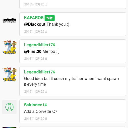
2015年12月26日
KAFAROS
作者
@Blackout
Thank you ;)
2015年12月26日
Legendkiller176
@First30
Me too :(
2015年12月26日
Legendkiller176
Good idea but it crash my trainer when i want spawn
it every time
2015年12月26日
Saltinnee14
Add a Corvette C7
2015年12月30日