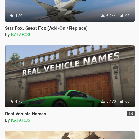
4.89
6,944
93
Star Fox: Great Fox [Add-On / Replace]
By
KAFAROS
4.75
3,476
65
Real Vehicle Names
1.0
By
KAFAROS