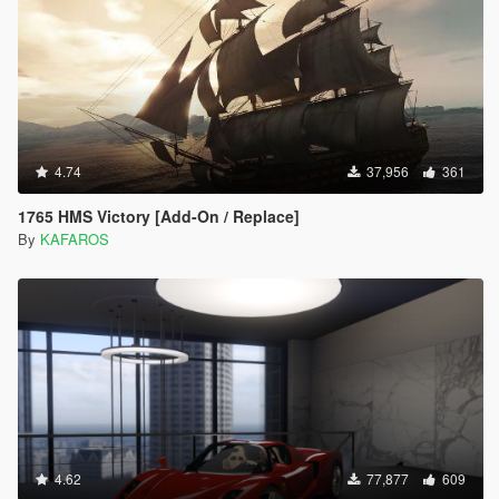
4.74
37,956
361
1765 HMS Victory [Add-On / Replace]
By
KAFAROS
4.62
77,877
609