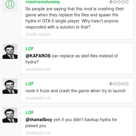
crashtestdummy
So people are saying that this mod is crashing their
game when they replace the files and spawn the
hydra in GTA 5 single player. Why hasn't anyone
responded with a solution to that?.
2016年12月24日
LDF
@KAFAROS
can replace as sled files instead of
hydra?
2018年03月16日
LDF
noob it froze and crash the game when try to launch
2018年03月17日
LDF
@thattallboy
yeh if you didn't backup hydra he
pissed you
2018年03月17日