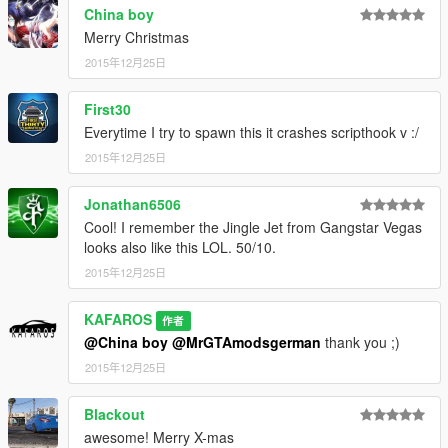
GTA5\update\x64\dlcpacks\mpheist\dlc.rpf\x64\levels\gta5\vehi
China boy
cles\mpheistvehicles.rpf\
Merry Christmas
4.Jak chcesz mozesz wykonać kopią oryginalnych plików:
2015年12月25日
hydra.yft, hydra.ytd, hydra_hi.yft,
5. Podmień: hydra.yft, hydra.ytd, hydra_hi.yft,
First30
--------------------------------------------------
Jeśli chcesz więcej pojazdów
Everytime I try to spawn this it crashes scripthook v :/
( normalne pojazdy i szalone pojazdy ) -Proszę wpłać na mój
2015年12月25日
PayPal :)
ZModeler kosztuje $ 4.50 / miesiąc
Jonathan6506
Napisz mi jak wpłacisz darowiznę-dodam cię na moją listę:
Cool! I remember the Jingle Jet from Gangstar Vegas
"Lista podziękowań" :)
looks also like this LOL. 50/10.
Autor: KAFAROS
2015年12月25日
KAFAROS
作者
@China boy
@MrGTAmodsgerman
thank you ;)
2015年12月25日
Blackout
awesome! Merry X-mas