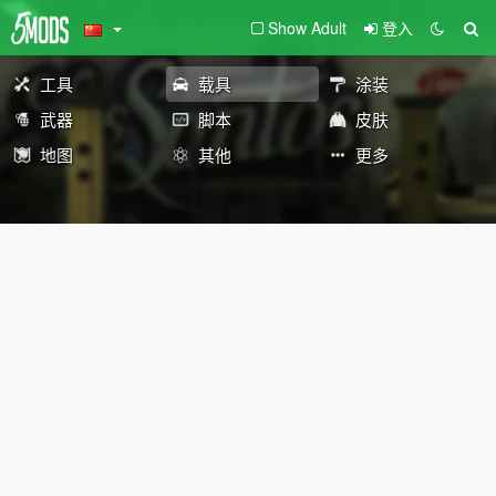
Show Adult
登入
工具
载具
涂装
武器
脚本
皮肤
地图
其他
更多