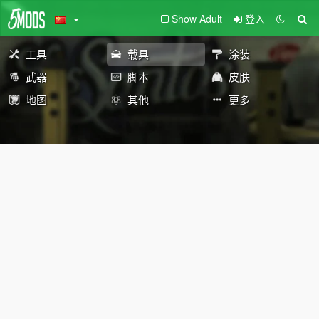
Show Adult
登入
工具
载具
涂装
武器
脚本
皮肤
地图
其他
更多