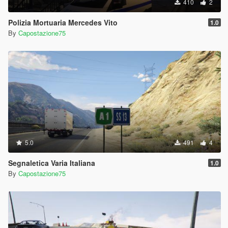
410
2
Polizia Mortuaria Mercedes Vito
1.0
By
Capostazione75
5.0
491
4
Segnaletica Varia Italiana
1.0
By
Capostazione75