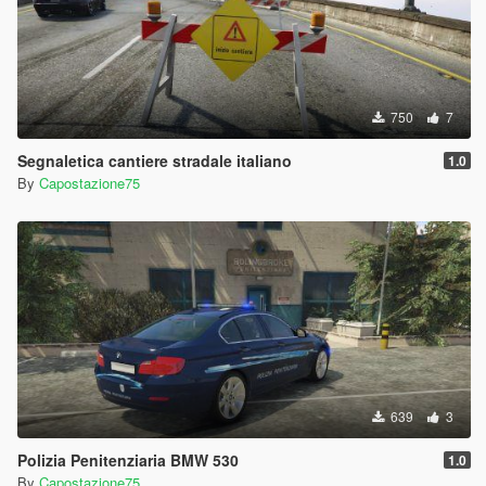
750
7
Segnaletica cantiere stradale italiano
1.0
By
Capostazione75
639
3
Polizia Penitenziaria BMW 530
1.0
By
Capostazione75