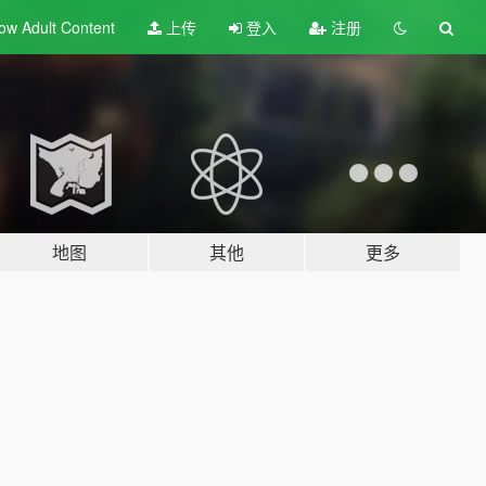
ow Adult
Content
上传
登入
注册
地图
其他
更多