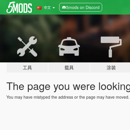
5mods on Discord
中文
工具
载具
涂装
The page you were looking 
You may have mistyped the address or the page may have moved.