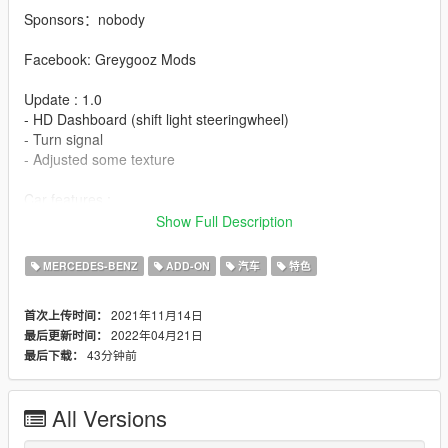
Sponsors：nobody
Facebook: Greygooz Mods
Update : 1.0
- HD Dashboard (shift light steeringwheel)
- Turn signal
- Adjusted some texture
Car features :
- HQ exterior
Show Full Description
- Part tuning
- Light work
MERCEDES-BENZ
ADD-ON
汽车
特色
- Mirror reflections
- HQ Wheel
2021年11月14日
首次上传时间：
- Plate GTA
2022年04月21日
最后更新时间：
- Dial
43分钟前
最后下载：
- Spoiler auto
installation :
1.- Go to "/update/x64/dlcpacks/", create a new folder called
All Versions
"amgone" and put inside the "dlc.rpf" file.
2.- Export "dlclist.xml" from "/update/update.rpf/common/data/