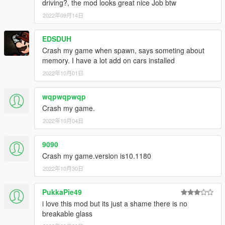
driving?, the mod looks great nice Job btw
2022年09月14日
EDSDUH
Crash my game when spawn, says someting about
memory. I have a lot add on cars installed
2022年10月01日
wqpwqpwqp
Crash my game.
2022年10月04日
9090
Crash my game.version is10.1180
2022年10月30日
PukkaPie49
i love this mod but its just a shame there is no
breakable glass