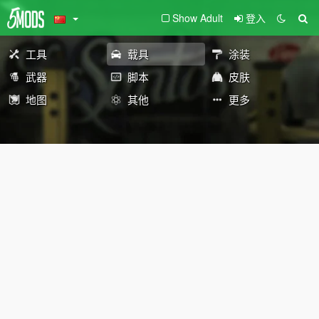
Show Adult
登入
工具
载具
涂装
武器
脚本
皮肤
地图
其他
更多