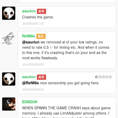
saurion
封号
Crashes the game.
2024年05月17日
ReNNie
版主
@saurion
we removed al of your low ratings, no
need to rate 0,5 ✨ for tinting etc. And when it comes
to this one, if it's crashing that's on your end as the
mod works flawlessly.
2024年08月25日
saurion
封号
@ReNNie
nice censorship you got going here.
2024年08月26日
EDSDUH
WHEN SPAWN THE GAME CRASH says about game
memory. I already use LimitAdjuster among others. I