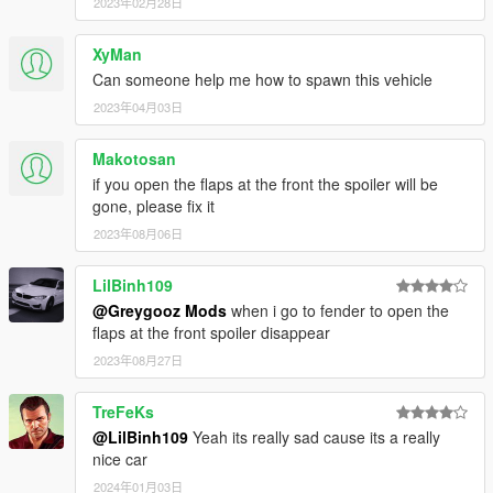
2023年02月28日
XyMan
Can someone help me how to spawn this vehicle
2023年04月03日
Makotosan
if you open the flaps at the front the spoiler will be
gone, please fix it
2023年08月06日
LilBinh109
@Greygooz Mods
when i go to fender to open the
flaps at the front spoiler disappear
2023年08月27日
TreFeKs
@LilBinh109
Yeah its really sad cause its a really
nice car
2024年01月03日