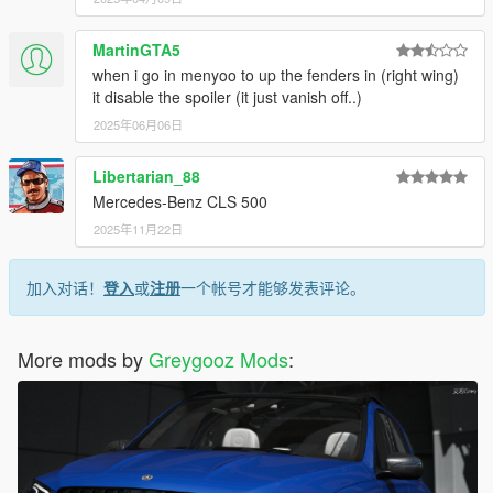
MartinGTA5
when i go in menyoo to up the fenders in (right wing)
it disable the spoiler (it just vanish off..)
2025年06月06日
Libertarian_88
Mercedes-Benz CLS 500
2025年11月22日
加入对话！
登入
或
注册
一个帐号才能够发表评论。
More mods by
Greygooz Mods
: