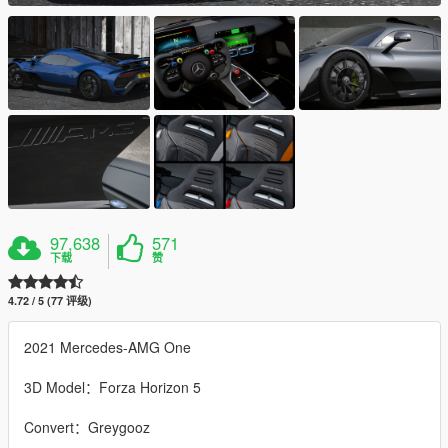
97,638
571
下载
赞
4.72 / 5 (77 评级)
2021 Mercedes-AMG One
3D Model：Forza Horizon 5
Convert：Greygooz