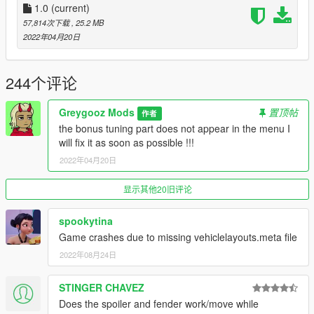
1.0
(current)
dlcpacks:\amgone\
57,814次下载
, 25.2 MB
2022年04月20日
to spawn the cars amgone
244个评论
!!! if the model appeals to the community I will finish it in great
Greygooz Mods
置顶帖
作者
detail !!!
the bonus tuning part does not appear in the menu I
will fix it as soon as possible !!!
2022年04月20日
显示其他20旧评论
spookytina
Game crashes due to missing vehiclelayouts.meta file
2022年08月24日
STINGER CHAVEZ
Does the spoiler and fender work/move while