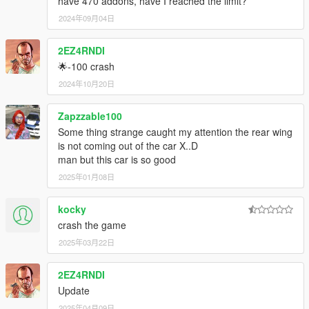
have 470 addons, have I reached the limit?
2024年09月04日
2EZ4RNDI
🌟-100 crash
2024年10月20日
Zapzzable100
Some thing strange caught my attention the rear wing
is not coming out of the car X..D
man but this car is so good
2025年01月08日
kocky
crash the game
2025年03月22日
2EZ4RNDI
Update
2025年04月09日