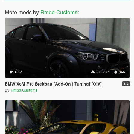
More mods by
Rmod Customs
:
4.82
278,876
846
BMW X6M F16 Breitbau [Add-On | Tuning] [OIV]
1.4
By
Rmod Customs