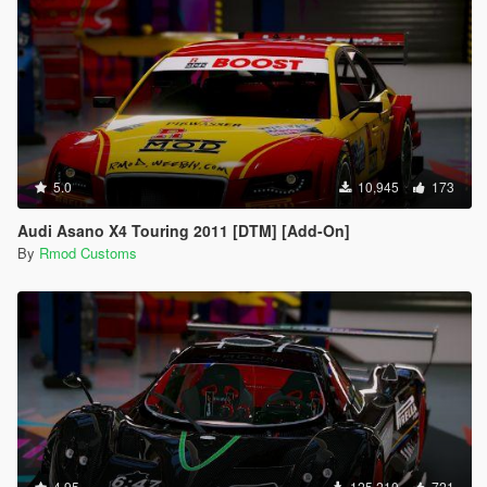
5.0
10,945
173
Audi Asano X4 Touring 2011 [DTM] [Add-On]
By
Rmod Customs
4.95
125,210
721