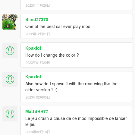
2022年11月26日
Blind27370
One of the best car ever play mod
2022年12月21日
Kpaxlol
How do I change the color ?
2023年01月20日
Kpaxlol
Also how do I spawn it with the rear wing like the
older version ? :)
2023年02月05日
MattBRR77
Le jeu crash à cause de ce mod impossible de lancer
le jeu
2023年02月18日