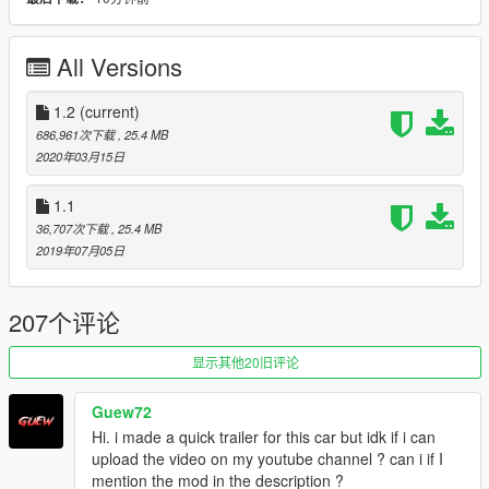
Enjoy
Whats New ?
All Versions
≡≡≡≡≡≡≡≡≡≡≡≡≡≡≡≡≡≡≡≡≡≡≡≡≡≡≡≡≡≡≡≡≡≡≡≡≡≡≡≡≡
Changelog V1.2:
≡≡≡≡≡≡≡≡≡≡≡≡≡≡≡≡≡≡≡≡≡≡≡≡≡≡≡≡≡≡≡≡≡≡≡≡≡≡≡≡≡
1.2
(current)
Added no spoiler option
686,961次下载
, 25.4 MB
some carbon detail updates
2020年03月15日
1.1
///Terms of Service///
36,707次下载
, 25.4 MB
This Mod is for Private use only!
2019年07月05日
Any commercial use is prohibited!
RmodCustoms™
207个评论
显示其他20旧评论
Guew72
Hi. i made a quick trailer for this car but idk if i can
upload the video on my youtube channel ? can i if I
mention the mod in the description ?