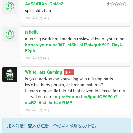
AuS3tRiAn_GaMeZ
spiel stürzt ab
2025年10月04日
rahell0
amazing work bro i made a review video of your mod
https://youtu.be/I0T_hlShLoU?si=qubY0R_Dxy6-
F2p0
2025年11月14日
WhiteHatz Gaming
封号
Is your add-on car spawning with missing parts,
invisible body panels, or broken textures?
I made a quick fix tutorial that solved the issue for me
— watch here:
https://youtu.be/SpocfOE9P0o?
si=B2L6h3_6db4dYU6P
2026年05月29日
加入对话！
登入
或
注册
一个帐号才能够发表评论。