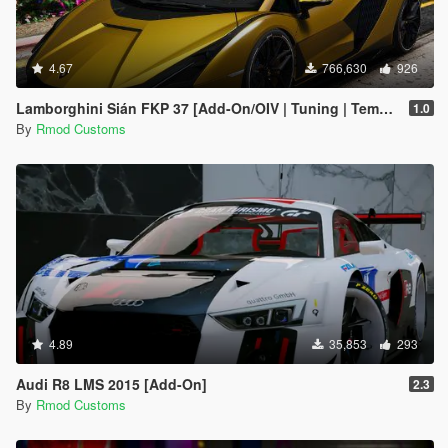
4.67
766,630
926
Lamborghini Sián FKP 37 [Add-On/OIV | Tuning | Template]
1.0
By
Rmod Customs
4.89
35,853
293
Audi R8 LMS 2015 [Add-On]
2.3
By
Rmod Customs