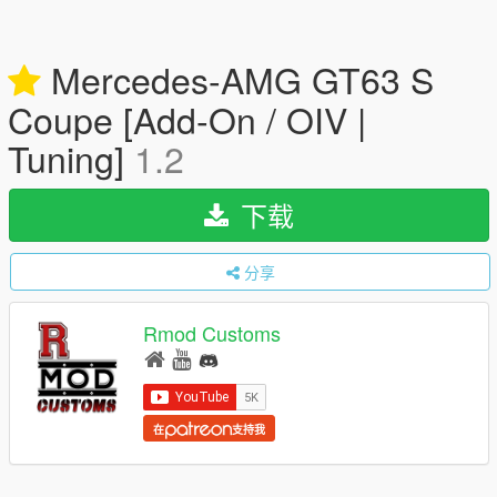
Mercedes-AMG GT63 S
Coupe [Add-On / OIV |
Tuning]
1.2
下载
分享
Rmod Customs
在
支持我