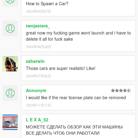
How to Spawn a Car?
2024年04月27日
twojastara_
great now my fucking game wont launch and i have to
delete it all for fuck sake
2024年06月29日
zaharwin
Those cars are super realistic! Like!
2024年07月30日
Annonym
I would like if the rear license plate can be removed
2024年11月11日
L E X A_52
МОЖЕТЕ СДЕЛАТЬ ОБЗОР КАК ЭТИ МАШИНЫ
ВСЕ ДЕЛАТЬ ЧТОБ ОНИ РАБОТАЛИ