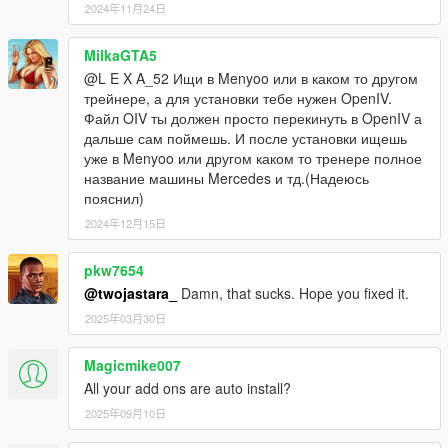
2024年11月24日
MilkaGTA5
@L E X A_52 Ищи в Menyoo или в каком то другом
трейнере, а для установки тебе нужен OpenIV.
Файл OIV ты должен просто перекинуть в OpenIV а
дальше сам поймешь. И после установки ищешь
уже в Menyoo или другом каком то тренере полное
название машины Mercedes и тд.(Надеюсь
пояснил)
2024年12月15日
pkw7654
@twojastara_
Damn, that sucks. Hope you fixed it.
2025年03月30日
Magicmike007
All your add ons are auto install?
2025年09月10日