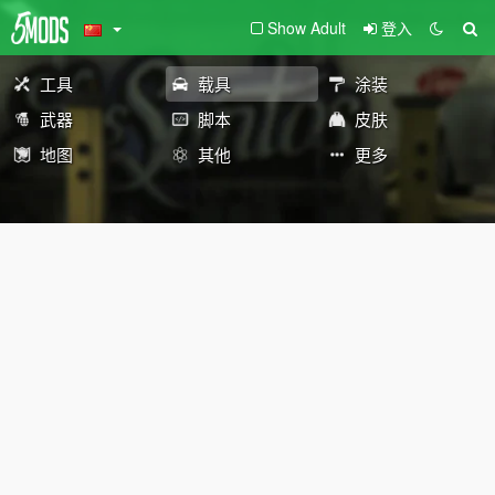
Show Adult
登入
工具
载具
涂装
武器
脚本
皮肤
地图
其他
更多