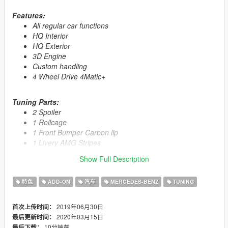
Features:
All regular car functions
HQ Interior
HQ Exterior
3D Engine
Custom handling
4 Wheel Drive 4Matic+
Tuning Parts:
2 Spoiler
1 Rollcage
1 Front Bumper Carbon lip
1 Livery AMG Stripes
Window tint only on rear windows
Show Full Description
Primary Color:
Body
特色
ADD-ON
汽车
MERCEDES-BENZ
TUNING
Secondary Color:
Interior
2019年06月30日
首次上传时间：
Automatic installation, description included!
2020年03月15日
最后更新时间：
10分钟前
最后下载：