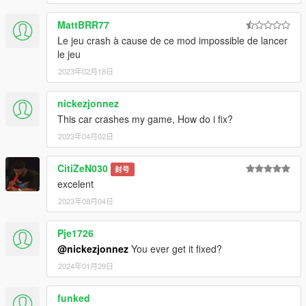
MattBRR77
Le jeu crash à cause de ce mod impossible de lancer
le jeu
2023年02月18日
nickezjonnez
This car crashes my game, How do i fix?
2023年04月02日
CitiZeN030
封号
excelent
2023年08月04日
Pje1726
@nickezjonnez
You ever get it fixed?
2024年01月29日
funked