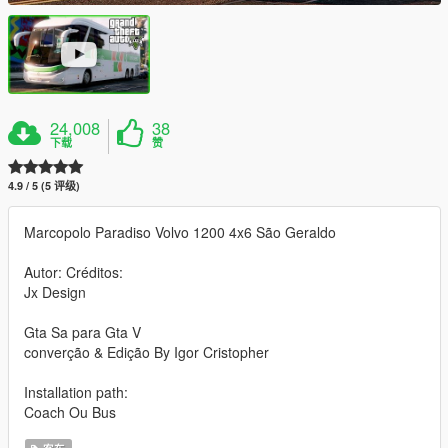
24,008
38
下载
赞
4.9 / 5 (5 评级)
Marcopolo Paradiso Volvo 1200 4x6 São Geraldo
Autor: Créditos:
Jx Design
Gta Sa para Gta V
converção & Edição By Igor Cristopher
Installation path:
Coach Ou Bus