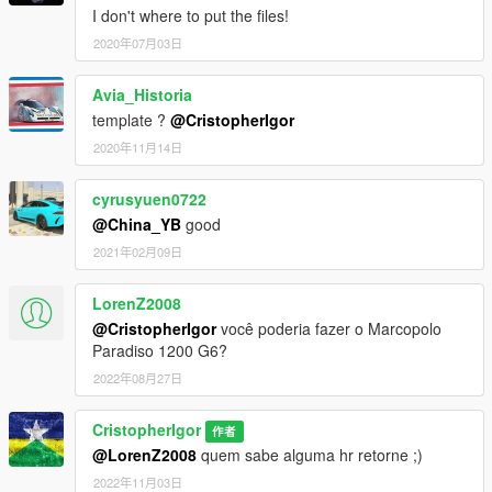
I don't where to put the files!
2020年07月03日
Avia_Historia
template ?
@CristopherIgor
2020年11月14日
cyrusyuen0722
@China_YB
good
2021年02月09日
LorenZ2008
@CristopherIgor
você poderia fazer o Marcopolo
Paradiso 1200 G6?
2022年08月27日
CristopherIgor
作者
@LorenZ2008
quem sabe alguma hr retorne ;)
2022年11月03日