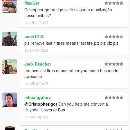
MaxGta
CristopherIgor amigo vc fez alguma atualização
nesse onibus?
2017年10月29日
umer1218
pls remove last 4 tires means last tire plz plz plz plz
2018年01月12日
Jack Reacher
remove last tires of bus rather you made bus model
awesome
2018年01月12日
lehoangphuc
@CristopherIgor
Can you help me convert a
Huyndai Universe Bus
2018年07月08日