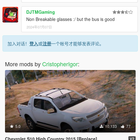
DJTMGaming
Non Breakable glasses :/ but the bus is good
2024年07月07日
加入对话！
登入
或
注册
一个帐号才能够发表评论。
More mods by
CristopherIgor
:
5.0
10,133
77
Chevrolet S10 High Country 2015 [Replace]
V2