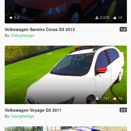
5.0
2,576
15
Volkswagen Saveiro Cross G5 2012
1.0
By
CristopherIgor
1,747
13
Volkswagen Voyage G5 2011
2.0
By
CristopherIgor