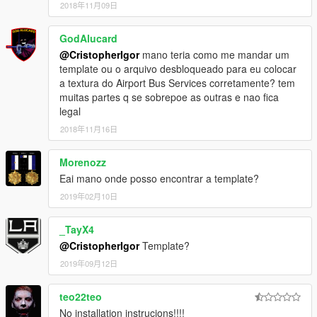
2018年11月09日
GodAlucard
@CristopherIgor
mano teria como me mandar um
template ou o arquivo desbloqueado para eu colocar
a textura do Airport Bus Services corretamente? tem
muitas partes q se sobrepoe as outras e nao fica
legal
2018年11月16日
Morenozz
Eai mano onde posso encontrar a template?
2019年02月10日
_TayX4
@CristopherIgor
Template?
2019年09月12日
teo22teo
No installation instrucions!!!!