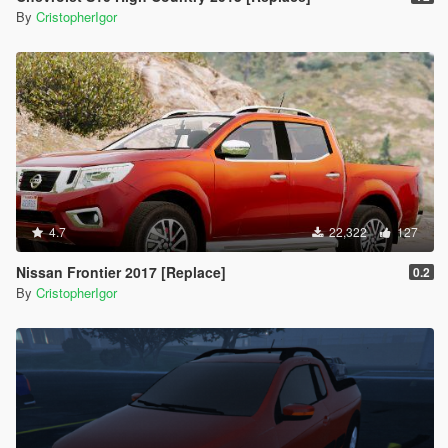
By
CristopherIgor
4.7
22,322
127
Nissan Frontier 2017 [Replace]
0.2
By
CristopherIgor