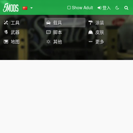
Show Adult
登入
工具
载具
涂装
武器
脚本
皮肤
地图
其他
更多