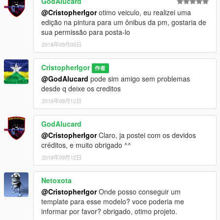
GodAlucard
@CristopherIgor
otimo veiculo, eu realizei uma
edição na pintura para um ônibus da pm, gostaria de
sua permissão para posta-lo
2018年09月05日
CristopherIgor
作者
@GodAlucard
pode sim amigo sem problemas
desde q deixe os creditos
2018年09月12日
GodAlucard
@CristopherIgor
Claro, ja postei com os devidos
créditos, e muito obrigado ^^
2018年09月12日
Netoxota
@CristopherIgor
Onde posso conseguir um
template para esse modelo? voce poderia me
informar por favor? obrigado, otimo projeto.