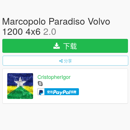
Marcopolo Paradiso Volvo
1200 4x6
2.0
下载
分享
CristopherIgor
使用
捐赠