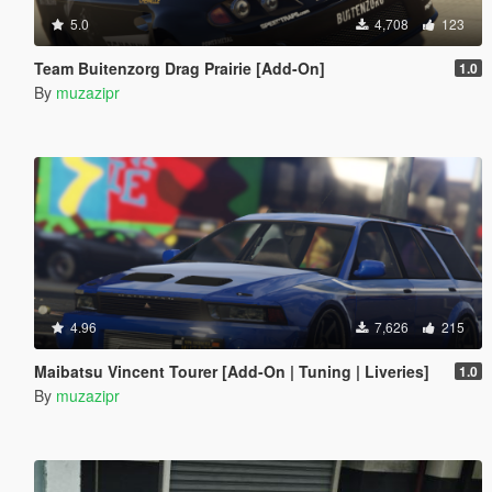
5.0
4,708
123
Team Buitenzorg Drag Prairie [Add-On]
1.0
By
muzazipr
4.96
7,626
215
Maibatsu Vincent Tourer [Add-On | Tuning | Liveries]
1.0
By
muzazipr