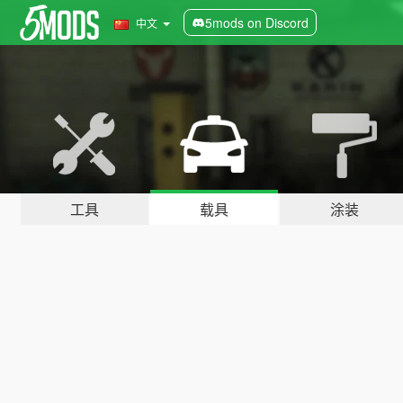
5mods on Discord
中文
工具
载具
涂装