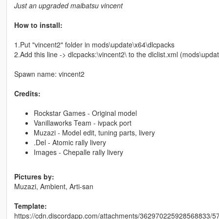
Just an upgraded maibatsu vincent
How to install:
1.Put "vincent2" folder in mods\update\x64\dlcpacks
2.Add this line -> dlcpacks:\vincent2\ to the dlclist.xml (mods\up
Spawn name: vincent2
Credits:
Rockstar Games - Original model
Vanillaworks Team - ivpack port
Muzazi - Model edit, tuning parts, livery
.Del - Atomic rally livery
Images - Chepalle rally livery
Pictures by:
Muzazi, Ambient, Arti-san
Template:
https://cdn.discordapp.com/attachments/362970225928568833/