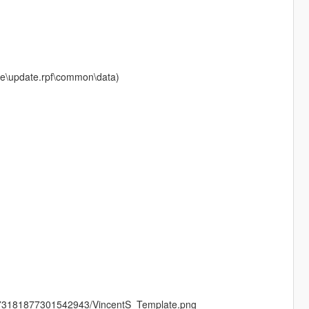
date\update.rpf\common\data)
573181877301542943/VincentS_Template.png