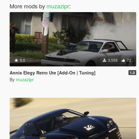
More mods by
muzazipr
:
5.0
3,559
72
Annis Elegy Retro Ute [Add-On | Tuning]
1.0
By
muzazipr