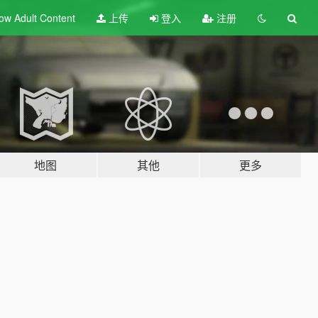
ow Adult
Content
上传
登入
注册
地图
其他
更多