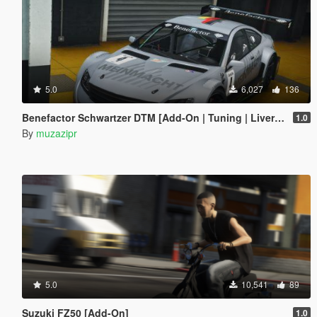
5.0
6,027
136
Benefactor Schwartzer DTM [Add-On | Tuning | Liveries]
1.0
By
muzazipr
5.0
10,541
89
Suzuki FZ50 [Add-On]
1.0