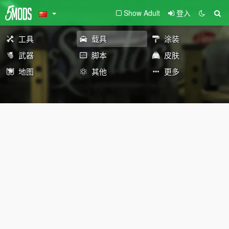
Show Adult
登入
工具
载具
涂装
武器
脚本
皮肤
地图
其他
更多