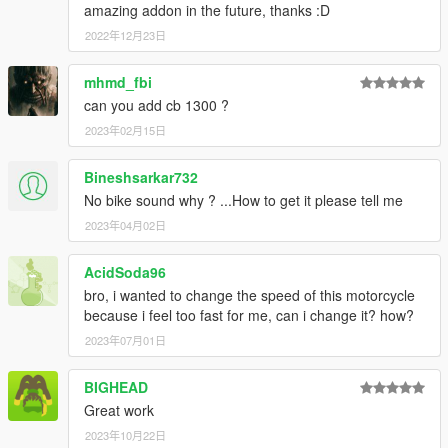
amazing addon in the future, thanks :D
2022年12月23日
mhmd_fbi
can you add cb 1300 ?
2023年02月15日
Bineshsarkar732
No bike sound why ? ...How to get it please tell me
2023年04月02日
AcidSoda96
bro, i wanted to change the speed of this motorcycle
because i feel too fast for me, can i change it? how?
2023年07月01日
BIGHEAD
Great work
2023年10月22日