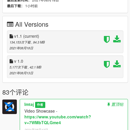
最后更新时间：
1小时前
最后下载：
livery(2)
Exhaust(2)
chain(1)
All Versions
remove plate
remove Mirrors
Mudguard(1)
v1.1
(current)
==================================================
134,153次下载
, 84.3 MB
=======================
2021年08月18日
KTM Super Duke R 1290 with kits patreon members only.
v 1.0
https://www.patreon.com/posts/54796450
5,177次下载
, 42.1 MB
2021年08月13日
FEATURES
livery(2)
Exhaust(2) added 1
83个评论
chain(1) added 1
handlebars(1) added new
Imtaj
置顶帖
作者
racing Body kit (1) added new
Video Showcase -
head light cover (1) added new
https://www.youtube.com/watch?
Mudguard(1) added 1
v=7WMbTQLGme4
remove plate
remove Mirrors
2021年08月13日