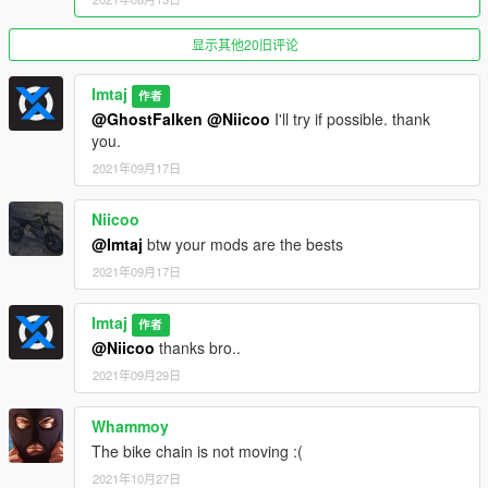
Changelog:>>>>>>>>>>>>>>>>>>>>>>>>>>>>>>>>>>>>>>>>
显示其他20旧评论
>>>>>>>>>>>>>>>>>>>>>>>>>>
Imtaj
作者
v1.1
@GhostFalken
@Niicoo
I'll try if possible. thank
fixed size of license plate.
you.
tire texture retuch.
Fivem Ready.
2021年09月17日
======================================= ENJOY
Niicoo
==============================
@Imtaj
btw your mods are the bests
2021年09月17日
Imtaj
作者
@Niicoo
thanks bro..
2021年09月29日
Whammoy
The bike chain is not moving :(
2021年10月27日