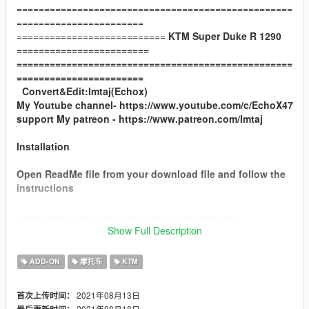
==================================================
=======================
===========================
KTM Super Duke R 1290
========================
==================================================
=======================
Convert&Edit:Imtaj(Echox)
My Youtube channel- https://www.youtube.com/c/EchoX47
support My patreon - https://www.patreon.com/Imtaj
Installation
Open ReadMe file from your download file and follow the
instructions
----------------------------------------------------------------
You can use Simple Trainer Spawn it by name.
Show Full Description
Spawn name:
ksd
ADD-ON
摩托车
KTM
----------------------------------------------------------------
2021年08月13日
首次上传时间：
LSC Customization
2021年08月18日