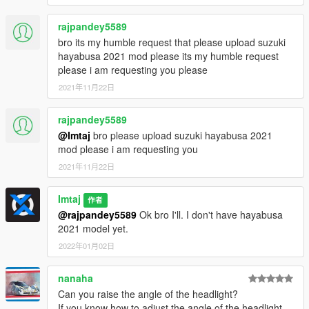
rajpandey5589
bro its my humble request that please upload suzuki
hayabusa 2021 mod please its my humble request
please i am requesting you please
2021年11月22日
rajpandey5589
@Imtaj
bro please upload suzuki hayabusa 2021
mod please i am requesting you
2021年11月22日
Imtaj
作者
@rajpandey5589
Ok bro I'll. I don't have hayabusa
2021 model yet.
2022年01月02日
nanaha
Can you raise the angle of the headlight?
If you know how to adjust the angle of the headlight,