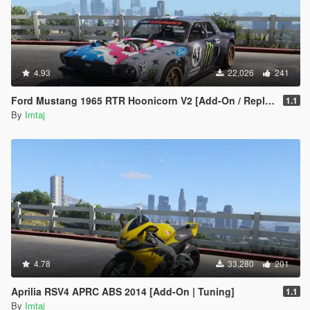
4.93
22,026
241
Ford Mustang 1965 RTR Hoonicorn V2 [Add-On / Replace]
1.1
By
Imtaj
4.78
33,280
201
Aprilia RSV4 APRC ABS 2014 [Add-On | Tuning]
1.1
By
Imtaj