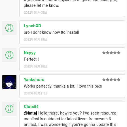
please let me know.
2022年01月05日
LynchXD
bro i dont know how tto insstall
2022年01月15日
Nxyyy
Perfect !
2022年02月20日
Yankshuru
Works perfectly, thanks a lot, I love this bike
2022年08月11日
Cluts94
@Imtaj
Hello there, how're you? I've seen resource
manifest is outdated for latest fivem framework &
artifact, I was wondering if you're gonna update this