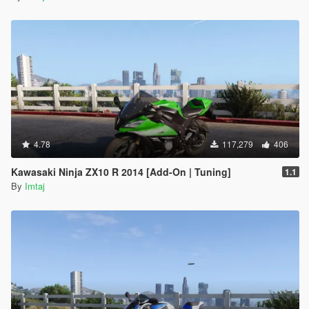
4.78
117,279
406
Kawasaki Ninja ZX10 R 2014 [Add-On | Tuning]
1.1
By
Imtaj