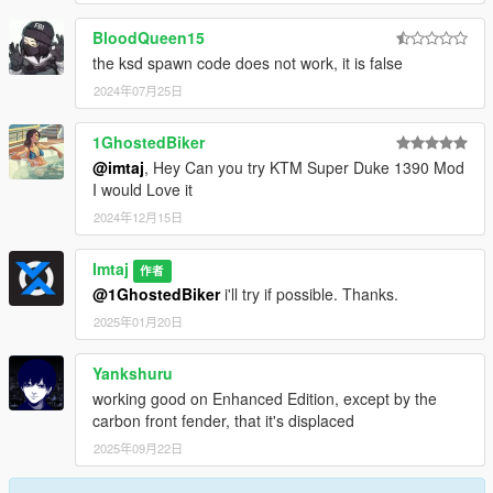
BloodQueen15
the ksd spawn code does not work, it is false
2024年07月25日
1GhostedBiker
@imtaj
, Hey Can you try KTM Super Duke 1390 Mod
I would Love it
2024年12月15日
Imtaj
作者
@1GhostedBiker
i'll try if possible. Thanks.
2025年01月20日
Yankshuru
working good on Enhanced Edition, except by the
carbon front fender, that it's displaced
2025年09月22日