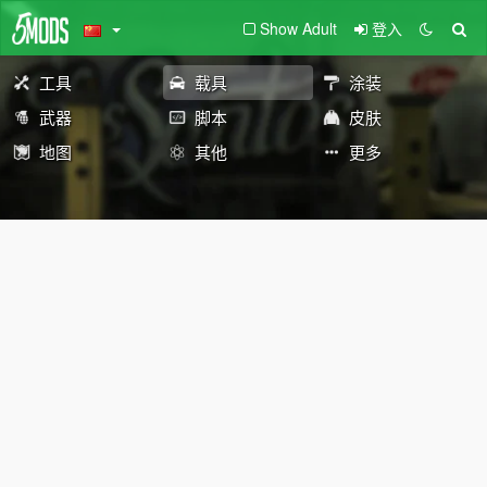
Show Adult
登入
工具
载具
涂装
武器
脚本
皮肤
地图
其他
更多