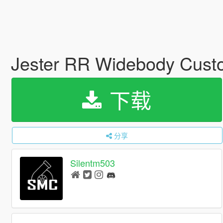
Jester RR Widebody Custo
下载
分享
Silentm503