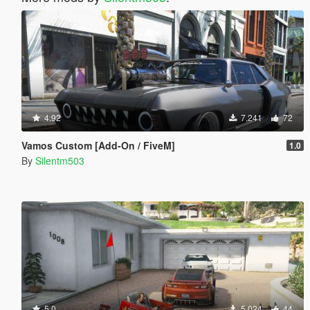
4.92
7,241
72
Vamos Custom [Add-On / FiveM]
1.0
By
Silentm503
5.0
5,024
44