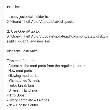
installation:
1. copy jester4wb folder to:
X:\Grand Theft Auto V\update\x64\dlcpacks
2. Use OpenIV go to:
X:\Grand Theft Auto V\update\update.rpf\common\data\dlclist.xml
right click edit, add new line
dlcpacks:/jester4wb/
This mod features:
-Almost all the mod parts from the regular jester rr
-New mod parts
-Glowing mod parts
-Mismatched Wheels
-Turbo break fans
-Different Handlings
-Nitro Boost
-Livery Template + Liveries
-New Engine Sound