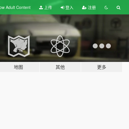
ow Adult
Content
上传
登入
注册
地图
其他
更多