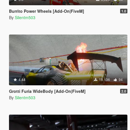
Burrito Power Wheels [Add-On|FiveM]
1.0
By
Silentm503
4.44
18,136
94
Grotti Furia WideBody [Add-On|FiveM]
2.0
By
Silentm503