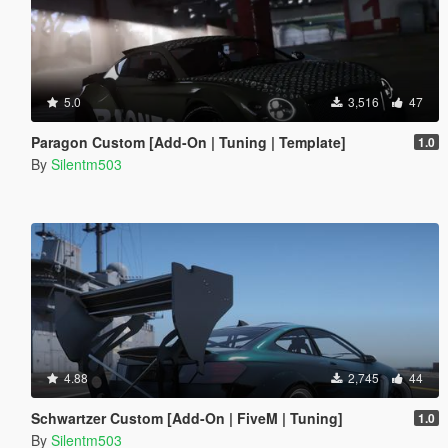
5.0
3,516
47
Paragon Custom [Add-On | Tuning | Template]
1.0
By
Silentm503
4.88
2,745
44
Schwartzer Custom [Add-On | FiveM | Tuning]
1.0
By
Silentm503