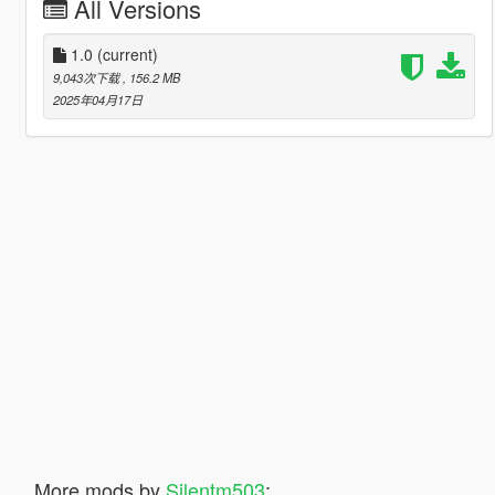
All Versions
1.0
(current)
9,043次下载
, 156.2 MB
2025年04月17日
More mods by
Silentm503
: