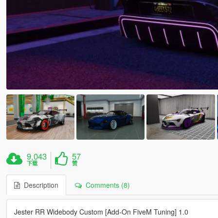
9,043
57
下载
赞
Description
Comments (8)
Jester RR Widebody Custom [Add-On FiveM Tuning] 1.0