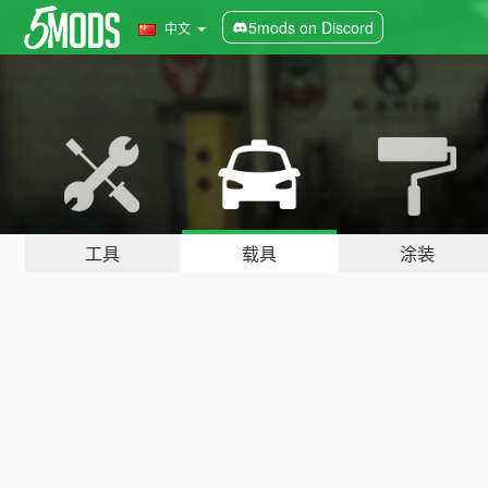
5mods on Discord
中文
工具
载具
涂装